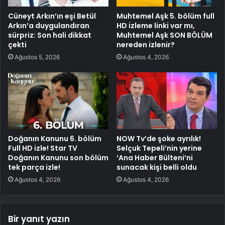
Cüneyt Arkın’ın eşi Betül
Muhtemel Aşk 5. bölüm full
Arkın’a duygulandıran
HD izleme linki var mı,
sürpriz: Son hali dikkat
Muhtemel Aşk SON BÖLÜM
çekti
nereden izlenir?
Ağustos 5, 2026
Ağustos 4, 2026
Doğanın Kanunu 6. bölüm
NOW Tv’de şoke ayrılık!
Full HD izle! Star TV
Selçuk Tepeli’nin yerine
Doğanın Kanunu son bölüm
‘Ana Haber Bülteni’ni
tek parça izle!
sunacak kişi belli oldu
Ağustos 4, 2026
Ağustos 4, 2026
Bir yanıt yazın