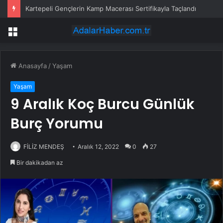
Kartepeli Gençlerin Kamp Macerası Sertifikayla Taçlandı
Menü
Anasayfa
/
Yaşam
Yaşam
9 Aralık Koç Burcu Günlük
Burç Yorumu
FİLİZ MENDEŞ
Aralık 12, 2022
0
27
Bir dakikadan az