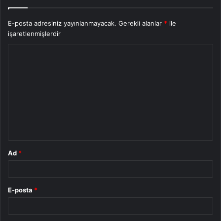
E-posta adresiniz yayınlanmayacak.
Gerekli alanlar
*
ile
işaretlenmişlerdir
Y
o
r
u
m
*
Ad
*
E-posta
*