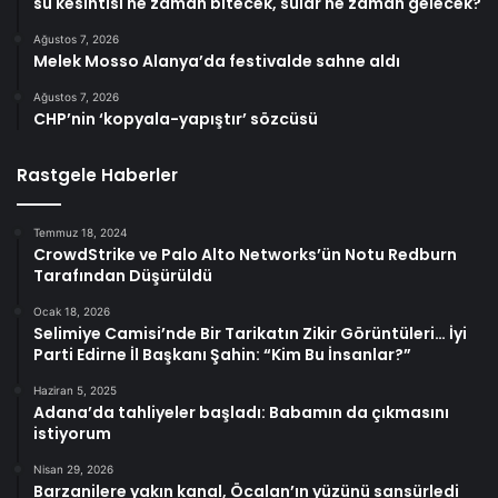
su kesintisi ne zaman bitecek, sular ne zaman gelecek?
Ağustos 7, 2026
Melek Mosso Alanya’da festivalde sahne aldı
Ağustos 7, 2026
CHP’nin ‘kopyala-yapıştır’ sözcüsü
Rastgele Haberler
Temmuz 18, 2024
CrowdStrike ve Palo Alto Networks’ün Notu Redburn
Tarafından Düşürüldü
Ocak 18, 2026
Selimiye Camisi’nde Bir Tarikatın Zikir Görüntüleri… İyi
Parti Edirne İl Başkanı Şahin: “Kim Bu İnsanlar?”
Haziran 5, 2025
Adana’da tahliyeler başladı: Babamın da çıkmasını
istiyorum
Nisan 29, 2026
Barzanilere yakın kanal, Öcalan’ın yüzünü sansürledi