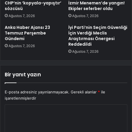
CHP’nin ‘kopyala-yapıştır’
İzmir Menemen’de yangın!
sözcüsü
Ekipler seferber oldu
Ağustos 7, 2026
Ağustos 7, 2026
Anka Haber Ajansı 23
İyi Parti’nin Seçim Güvenliği
Temmuz Perşembe
İçin Verdiği Meclis
Gündemi
Araştırması Önergesi
Reddedildi
Ağustos 7, 2026
Ağustos 7, 2026
Bir yanıt yazın
E-posta adresiniz yayınlanmayacak.
Gerekli alanlar
*
ile
işaretlenmişlerdir
Y
o
r