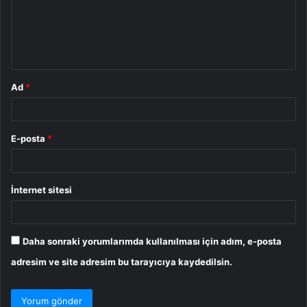
u
m
*
Ad
*
E-posta
*
İnternet sitesi
Daha sonraki yorumlarımda kullanılması için adım, e-posta
adresim ve site adresim bu tarayıcıya kaydedilsin.