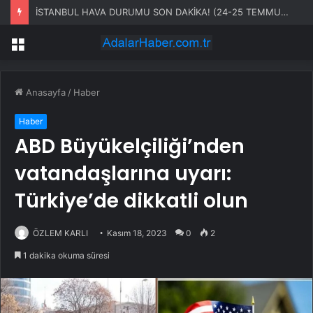
İSTANBUL HAVA DURUMU SON DAKİKA! (24-25 TEMMUZ) İstanbul’da yağmur fırtına ne zaman başlayacak, ne kadar sürecek?
Menü
Anasayfa
/
Haber
Haber
ABD Büyükelçiliği’nden
vatandaşlarına uyarı:
Türkiye’de dikkatli olun
ÖZLEM KARLI
Kasım 18, 2023
0
2
1 dakika okuma süresi