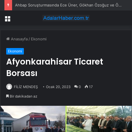
Ahbap Soruşturmasında Ece Üner, Gökhan Özoğuz ve Öykü Serter Tanık Olarak İfade Vermek Üzere Adliyeye Geldi
Menü
Anasayfa
/
Ekonomi
Ekonomi
Afyonkarahisar Ticaret
Borsası
FİLİZ MENDEŞ
Ocak 20, 2023
0
17
Bir dakikadan az