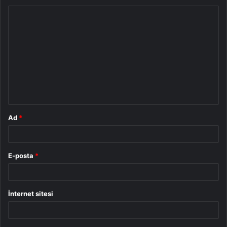
Y
o
r
u
m
*
Ad
*
E-posta
*
İnternet sitesi