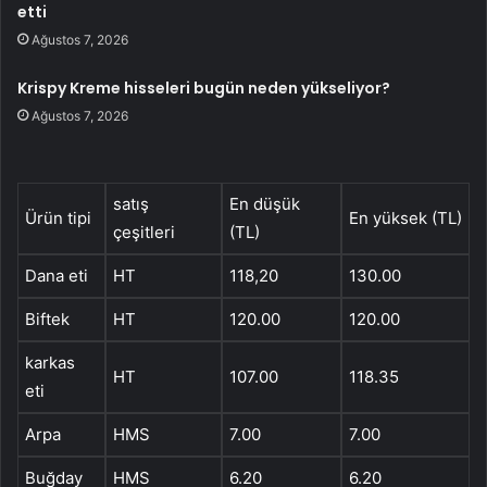
etti
Ağustos 7, 2026
Krispy Kreme hisseleri bugün neden yükseliyor?
Ağustos 7, 2026
satış
En düşük
Ürün tipi
En yüksek (TL)
çeşitleri
(TL)
Dana eti
HT
118,20
130.00
Biftek
HT
120.00
120.00
karkas
HT
107.00
118.35
eti
Arpa
HMS
7.00
7.00
Buğday
HMS
6.20
6.20