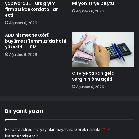
yapıyordu… Türk giyim
Milyon TL’ye Düştü
firması konkordato ilan
Ağustos 6, 2026
etti
Ağustos 6, 2026
ABD hizmet sektörü
büyümesi Temmuz’da hafif
yükseldi – ISM
Ağustos 6, 2026
ÖTV’ye taban geldi
verginin önü açıldı
Ağustos 6, 2026
Bir yanıt yazın
E-posta adresiniz yayınlanmayacak.
Gerekli alanlar
*
ile
işaretlenmişlerdir