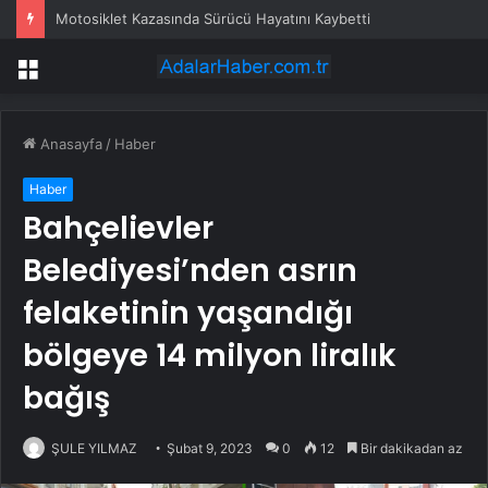
Motosiklet Kazasında Sürücü Hayatını Kaybetti
Menü
Anasayfa
/
Haber
Haber
Bahçelievler
Belediyesi’nden asrın
felaketinin yaşandığı
bölgeye 14 milyon liralık
bağış
ŞULE YILMAZ
Şubat 9, 2023
0
12
Bir dakikadan az