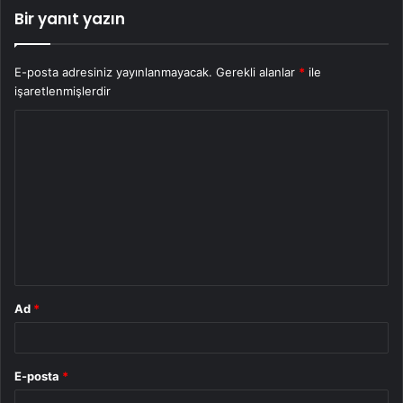
Bir yanıt yazın
E-posta adresiniz yayınlanmayacak.
Gerekli alanlar
*
ile
işaretlenmişlerdir
Y
o
r
u
m
*
Ad
*
E-posta
*