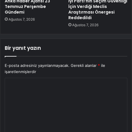
Anka Haber Ajansı 23
İyi Parti’nin Seçim Güvenliği
Temmuz Perşembe
İçin Verdiği Meclis
Gündemi
Araştırması Önergesi
Reddedildi
Ağustos 7, 2026
Ağustos 7, 2026
Bir yanıt yazın
E-posta adresiniz yayınlanmayacak.
Gerekli alanlar
*
ile
işaretlenmişlerdir
Y
o
r
u
m
*