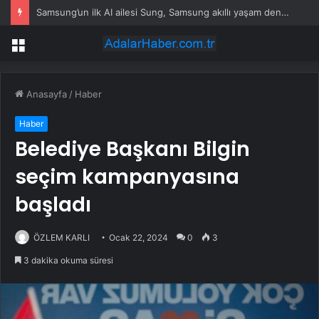
Samsung’un ilk AI ailesi Sung, Samsung akıllı yaşam deneyimini ekranlara taşıyor
Menü
Anasayfa
/
Haber
Haber
Belediye Başkanı Bilgin
seçim kampanyasına
başladı
ÖZLEM KARLI
Ocak 22, 2024
0
3
3 dakika okuma süresi