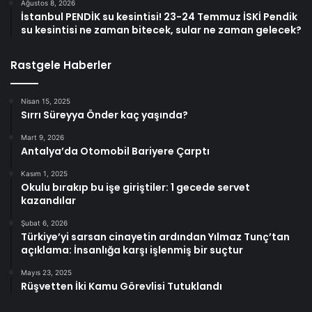
Ağustos 8, 2026
İstanbul PENDİK su kesintisi! 23-24 Temmuz İSKİ Pendik
su kesintisi ne zaman bitecek, sular ne zaman gelecek?
Rastgele Haberler
Nisan 15, 2025
Sırrı Süreyya Önder kaç yaşında?
Mart 9, 2026
Antalya’da Otomobil Bariyere Çarptı
Kasım 1, 2025
Okulu bırakıp bu işe giriştiler: 1 gecede servet
kazandılar
Şubat 6, 2026
Türkiye’yi sarsan cinayetin ardından Yılmaz Tunç’tan
açıklama: İnsanlığa karşı işlenmiş bir suçtur
Mayıs 23, 2025
Rüşvetten İki Kamu Görevlisi Tutuklandı