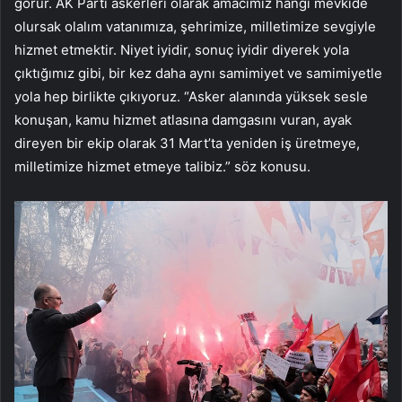
görür. AK Parti askerleri olarak amacımız hangi mevkide
olursak olalım vatanımıza, şehrimize, milletimize sevgiyle
hizmet etmektir. Niyet iyidir, sonuç iyidir diyerek yola
çıktığımız gibi, bir kez daha aynı samimiyet ve samimiyetle
yola hep birlikte çıkıyoruz. “Asker alanında yüksek sesle
konuşan, kamu hizmet atlasına damgasını vuran, ayak
direyen bir ekip olarak 31 Mart’ta yeniden iş üretmeye,
milletimize hizmet etmeye talibiz.” söz konusu.