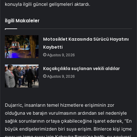
konuyla ilgili güncel gelişmeleri aktardı.
İlgili Makaleler
Motosiklet Kazasında Sürücü Hayatını
Kaybetti
Ağustos 9, 2026
Kaçakçılıkla suçlanan vekili aldılar
Ağustos 9, 2026
Dujarric, insanların temel hizmetlere erişiminin zor
olduğuna ve barajın vurulmasının ardından sel nedeniyle
sağlık sorunlarının ortaya çıkabileceğine işaret ederek, “En
büyük endişelerimizden biri suya erişim. Binlerce kişi içme
suyu ve içme suyu için Kahovka Barajı’na bağlı. su seviyesi