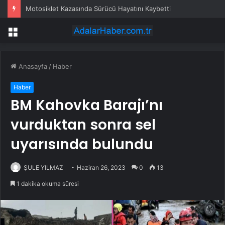
Motosiklet Kazasında Sürücü Hayatını Kaybetti
Menü
Anasayfa
/
Haber
Haber
BM Kahovka Barajı’nı
vurduktan sonra sel
uyarısında bulundu
ŞULE YILMAZ
Haziran 26, 2023
0
13
1 dakika okuma süresi