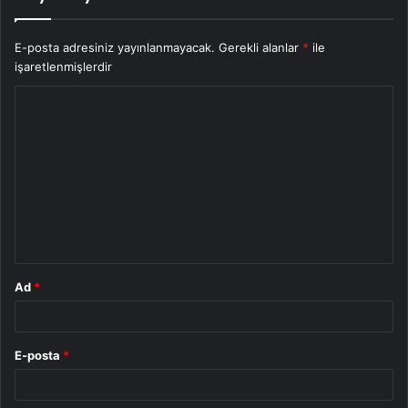
E-posta adresiniz yayınlanmayacak.
Gerekli alanlar
*
ile
işaretlenmişlerdir
Y
o
r
u
m
*
Ad
*
E-posta
*