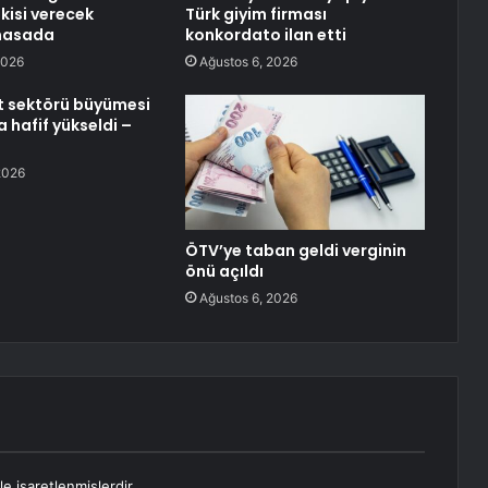
kisi verecek
Türk giyim firması
masada
konkordato ilan etti
2026
Ağustos 6, 2026
t sektörü büyümesi
hafif yükseldi –
2026
ÖTV’ye taban geldi verginin
önü açıldı
Ağustos 6, 2026
le işaretlenmişlerdir