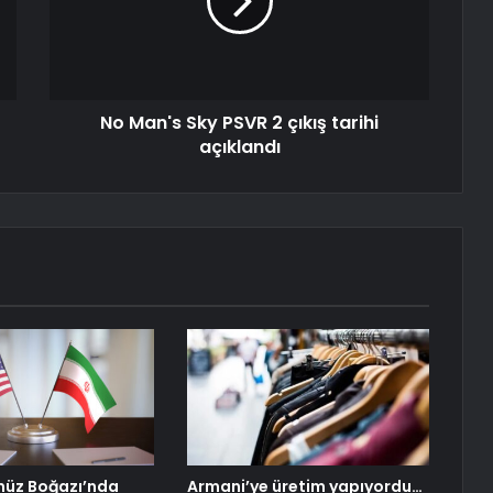
No Man's Sky PSVR 2 çıkış tarihi
açıklandı
müz Boğazı’nda
Armani’ye üretim yapıyordu…