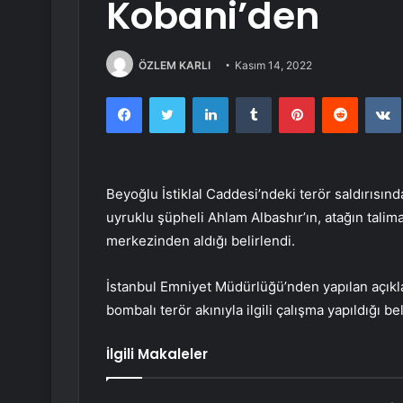
Kobani’den
ÖZLEM KARLI
Kasım 14, 2022
Facebook
Twitter
LinkedIn
Tumblr
Pinterest
Reddit
Beyoğlu İstiklal Caddesi’ndeki terör saldırısın
uyruklu şüpheli Ahlam Albashır’ın, atağın tali
merkezinden aldığı belirlendi.
İstanbul Emniyet Müdürlüğü’nden yapılan açık
bombalı terör akınıyla ilgili çalışma yapıldığı beli
İlgili Makaleler