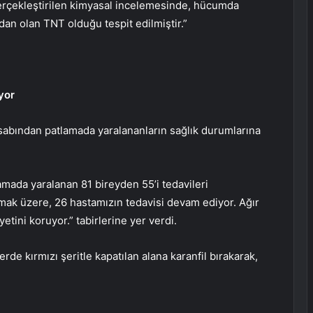
erçekleştirilen kimyasal incelemesinde, hücumda
rdan olan TNT olduğu tespit edilmiştir.”
üyor
sabından patlamada yaralananların sağlık durumlarına
amada yaralanan 81 bireyden 55’i tedavileri
mak üzere, 26 hastamızın tedavisi devam ediyor. Ağır
tini koruyor.” tabirlerine yer verdi.
de kırmızı şeritle kapatılan alana karanfil bırakarak,