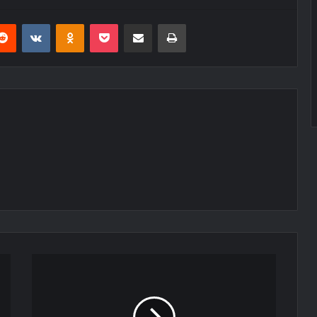
erest
Reddit
VKontakte
Odnoklassniki
Pocket
E-Posta ile paylaş
Yazdır