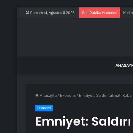
Karte
Cumartesi, Ağustos 8 2026
Son Dakika Haberleri
ANASAY
Anasayfa
/
Ekonomi
/
Emniyet: Saldırı talimatı Koba
Ekonomi
Emniyet: Saldırı