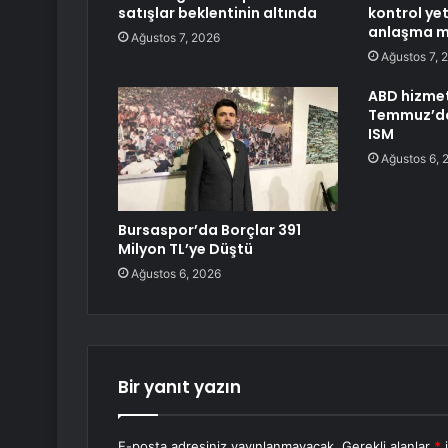
satışlar beklentinin altında
kontrol yet
anlaşma 
Ağustos 7, 2026
Ağustos 7, 
ABD hizme
Temmuz’da 
ISM
Ağustos 6, 
Bursaspor’da Borçlar 391
Milyon TL’ye Düştü
Ağustos 6, 2026
Bir yanıt yazın
E-posta adresiniz yayınlanmayacak.
Gerekli alanlar
*
i