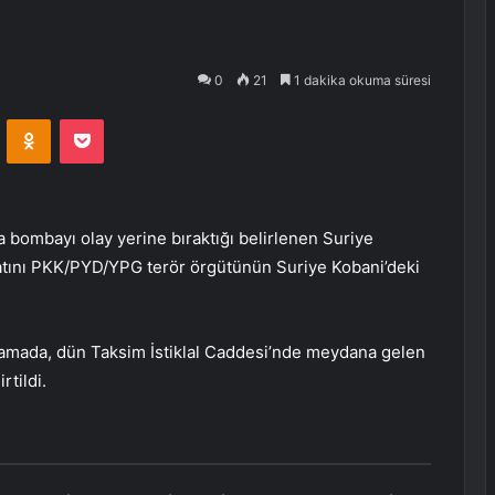
0
21
1 dakika okuma süresi
VKontakte
Odnoklassniki
Pocket
da bombayı olay yerine bıraktığı belirlenen Suriye
matını PKK/PYD/YPG terör örgütünün Suriye Kobani’deki
lamada, dün Taksim İstiklal Caddesi’nde meydana gelen
rtildi.