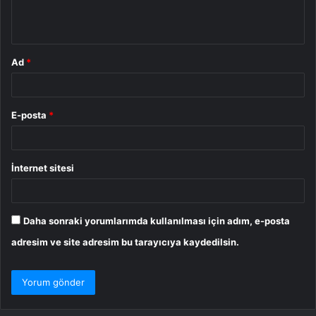
m
*
Ad
*
E-posta
*
İnternet sitesi
Daha sonraki yorumlarımda kullanılması için adım, e-posta
adresim ve site adresim bu tarayıcıya kaydedilsin.