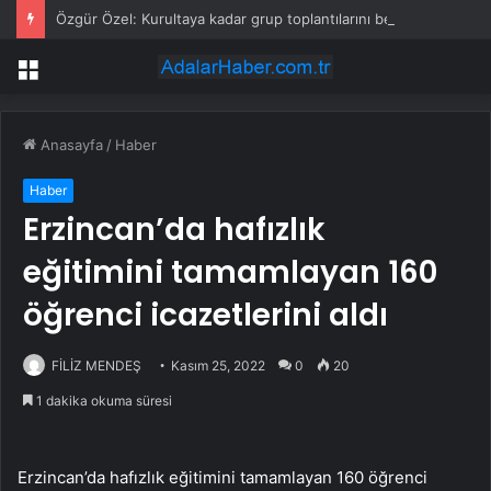
Özgür Özel: Kurultaya kadar grup toplantılarını ben yapacağım, uzlaşma yok
Menü
Anasayfa
/
Haber
Haber
Erzincan’da hafızlık
eğitimini tamamlayan 160
öğrenci icazetlerini aldı
FİLİZ MENDEŞ
Kasım 25, 2022
0
20
1 dakika okuma süresi
Erzincan’da hafızlık eğitimini tamamlayan 160 öğrenci