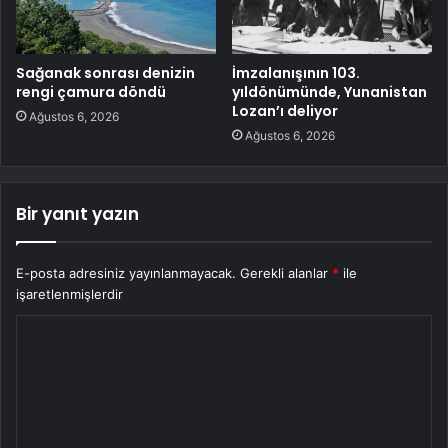
Sağanak sonrası denizin
İmzalanışının 103.
rengi çamura döndü
yıldönümünde, Yunanistan
Lozan’ı deliyor
Ağustos 6, 2026
Ağustos 6, 2026
Bir yanıt yazın
E-posta adresiniz yayınlanmayacak.
Gerekli alanlar
*
ile
işaretlenmişlerdir
Y
o
r
u