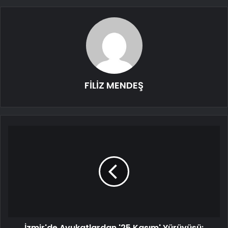
FİLİZ MENDEŞ
İzmir'de Avukatlardan '25 Kasım' Yürüyüşü: