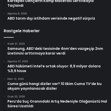
Kartepeli Gençlerin Kamp Macerası Sertifikayla
Taçlandı
Ağustos 8, 2026
ABD tarım dışı istihdam verisinde negatif sürpriz
Rastgele Haberler
Aralık 31, 2025
Samsung, ABD’deki tesisinde 4nm’den vazgeçip 2nm
üretimini arttırmaya karar verdi
Ağustos 27, 2025
ABD hükümeti Intel’e ortak oluyor: 8,9 milyar dolara
%9,9 hisse
Ekim 12, 2025
Cuma günü hangi diziler var? 10 Ekim Cuma TV’de bu
akşam yayınlanacak diziler
Ocak 20, 2026
Peru’da Suç Oranındaki Artış Nedeniyle Olağanüstü Hal
Süresi Uzatıldı