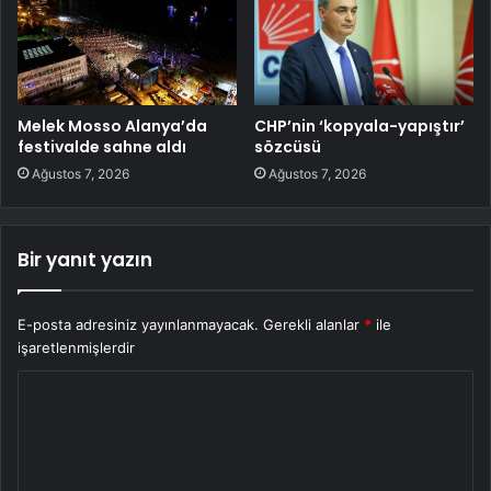
Melek Mosso Alanya’da
CHP’nin ‘kopyala-yapıştır’
festivalde sahne aldı
sözcüsü
Ağustos 7, 2026
Ağustos 7, 2026
Bir yanıt yazın
E-posta adresiniz yayınlanmayacak.
Gerekli alanlar
*
ile
işaretlenmişlerdir
Y
o
r
u