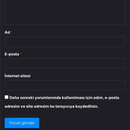
m
*
Ad
*
E-posta
*
İnternet sitesi
Daha sonraki yorumlarımda kullanılması için adım, e-posta
adresim ve site adresim bu tarayıcıya kaydedilsin.