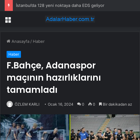
İstanbul’da 128 yeni noktaya daha EDS geliyor
Menü
Anasayfa
/
Haber
Haber
F.Bahçe, Adanaspor
maçının hazırlıklarını
tamamladı
ÖZLEM KARLI
Ocak 16, 2024
0
0
Bir dakikadan az