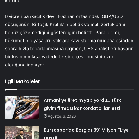
korudu.
İsviçreli bankacılık devi, Haziran ortasındaki GBP/USD
düşüşünün, Birleşik Krallık’ın politik ve mali zorluklarını
henüz çözemediğini gösterdiğini belirtti. Para birimi,
hükümetin piyasaları istikrara kavuşturma müdahalesinden
sonra hızla toparlanmasına rağmen, UBS analistleri hasarın
bir kısmının kısa vadede tersine çevrilmesinin zor
olduğuna inanıyor.
İlgili Makaleler
Armani’ye üretim yapıyordu… Türk
giyim firması konkordato ilan etti
Ağustos 6, 2026
Bursaspor’da Borçlar 391 Milyon TL’ye
Düştü