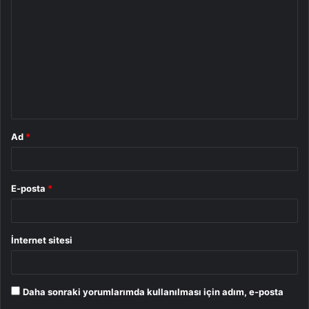
o
r
u
m
*
Ad
*
E-posta
*
İnternet sitesi
Daha sonraki yorumlarımda kullanılması için adım, e-posta