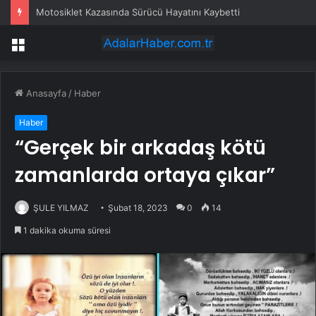
Motosiklet Kazasında Sürücü Hayatını Kaybetti
Menü
Anasayfa
/
Haber
Haber
“Gerçek bir arkadaş kötü
zamanlarda ortaya çıkar”
ŞULE YILMAZ
Şubat 18, 2023
0
14
1 dakika okuma süresi