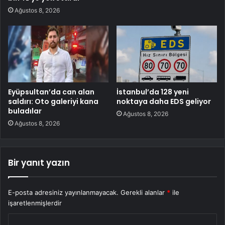
Ağustos 8, 2026
Eyüpsultan’da can alan
İstanbul’da 128 yeni
saldırı: Oto galeriyi kana
noktaya daha EDS geliyor
buladılar
Ağustos 8, 2026
Ağustos 8, 2026
Bir yanıt yazın
E-posta adresiniz yayınlanmayacak.
Gerekli alanlar
*
ile
işaretlenmişlerdir
Y