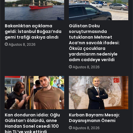
Bakanlıktan açıklama
Gülistan Doku
geldi: İstanbul Boğazı’nda
soruşturmasında
gemi trafiği askıya alındı
tutuklanan Mehmet
Aca’nın savcılık ifadesi:
Ağustos 8, 2026
Öksüz çocuklara
yardımlarım nedeniyle
adım caddeye verildi
Ağustos 8, 2026
Kan donduran iddia: Oğlu
Kurban Bayramı Mesajı:
Gülistan’ı öldürdü, anne
Dayanışmanın Önemi
Handan Sonel cesedi 100
Ağustos 8, 2026
bin TL’ye yok ettirdi