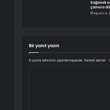
Sağanak so
çamura d
Ağustos 6, 
Bir yanıt yazın
E-posta adresiniz yayınlanmayacak.
Gerekli alanlar
*
i
Y
o
r
u
m
*