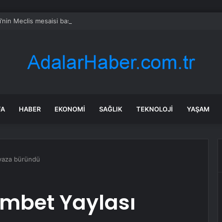
i’nin Meclis mesaisi başlıyor: Grup toplantılarının günü ve saati belli oldu
FA
HABER
EKONOMI
SAĞLIK
TEKNOLOJI
YAŞAM
eyaza büründü
ümbet Yaylası