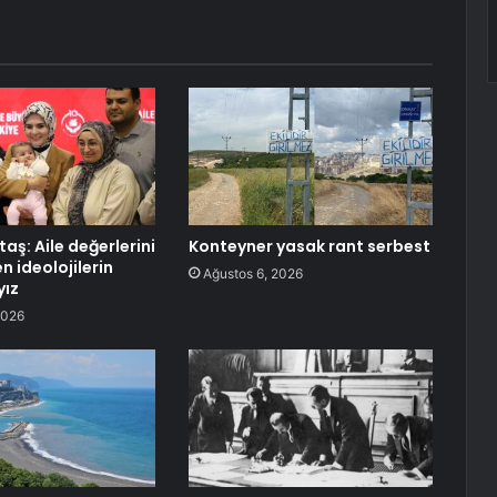
aş: Aile değerlerini
Konteyner yasak rant serbest
 ideolojilerin
Ağustos 6, 2026
yız
2026