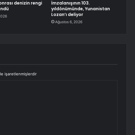
nrası denizin rengi
İmzalanışının 103.
öndü
yıldönümünde, Yunanistan
Lozan’ı deliyor
2026
Ağustos 6, 2026
le işaretlenmişlerdir