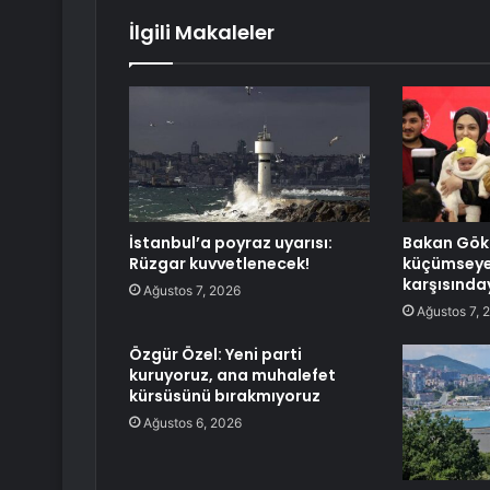
İlgili Makaleler
İstanbul’a poyraz uyarısı:
Bakan Gökt
Rüzgar kuvvetlenecek!
küçümseyen
karşısında
Ağustos 7, 2026
Ağustos 7, 
Özgür Özel: Yeni parti
kuruyoruz, ana muhalefet
kürsüsünü bırakmıyoruz
Ağustos 6, 2026