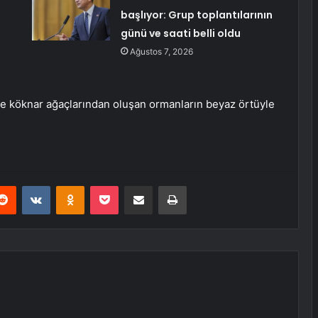
başlıyor: Grup toplantılarının
günü ve saati belli oldu
Ağustos 7, 2026
 ve köknar ağaçlarından oluşan ormanların beyaz örtüyle
erest
Reddit
VKontakte
Odnoklassniki
Pocket
E-Posta ile paylaş
Yazdır