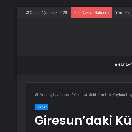
Yeni Part
Cuma, Ağustos 7 2026
Son Dakika Haberleri
ANASAY
Anasayfa
/
Haber
/
Giresun’daki Kümbet Yaylası b
Haber
Giresun’daki K