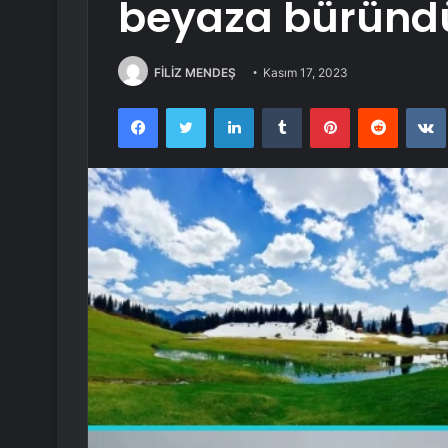
beyaza büründ
FİLİZ MENDEŞ
Kasım 17, 2023
Facebook
Twitter
LinkedIn
Tumblr
Pinterest
Reddit