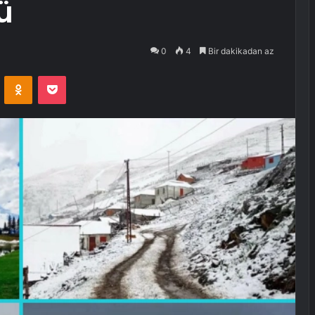
ü
0
4
Bir dakikadan az
VKontakte
Odnoklassniki
Pocket