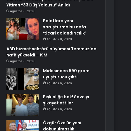
Yitiren “33 Düş Yolcusu” Anıldı
Ağustos 6, 2026
Polatlara yeni
soruşturma bu defa
‘ticari dolandırıcılık’
Ağustos 6, 2026
ABD hizmet sektörü büyümesi Temmuz’da
hafif yükseldi – ISM
Ağustos 6, 2026
Midesinden 590 gram
uyuşturucu çıktı
Ağustos 6, 2026
Pişkinliğe bak! Savcıyı
şikayet ettiler
Ağustos 6, 2026
Özgür Özel’in yeni
dokunulmazlık