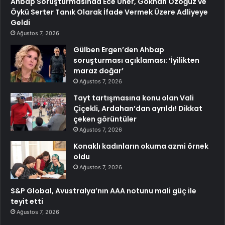
Ahbap Soruşturmasında Ece Üner, Gökhan Özoğuz ve
Öykü Serter Tanık Olarak İfade Vermek Üzere Adliyeye
Geldi
Ağustos 7, 2026
Gülben Ergen’den Ahbap
soruşturması açıklaması: ‘İyilikten
maraz doğar’
Ağustos 7, 2026
Tayt tartışmasına konu olan Vali
Çiçekli, Ardahan’dan ayrıldı! Dikkat
çeken görüntüler
Ağustos 7, 2026
Konaklı kadınların okuma azmi örnek
oldu
Ağustos 7, 2026
S&P Global, Avustralya’nın AAA notunu mali güç ile
teyit etti
Ağustos 7, 2026