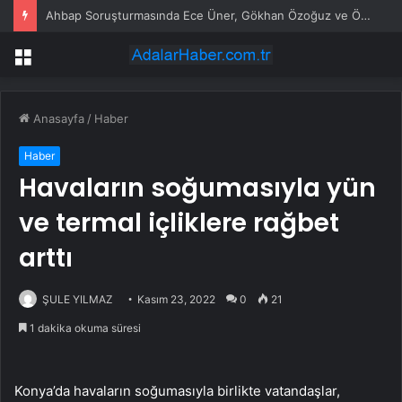
Ahbap Soruşturmasında Ece Üner, Gökhan Özoğuz ve Öykü Serter Tanık Olarak İfade Vermek Üzere Adliyeye Geldi
Menü
Anasayfa
/
Haber
Haber
Havaların soğumasıyla yün
ve termal içliklere rağbet
arttı
ŞULE YILMAZ
Kasım 23, 2022
0
21
1 dakika okuma süresi
Konya’da havaların soğumasıyla birlikte vatandaşlar,