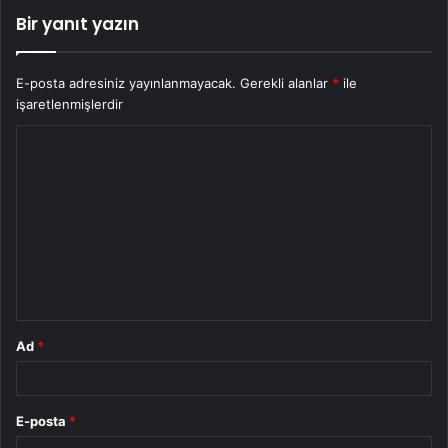
Bir yanıt yazın
E-posta adresiniz yayınlanmayacak.
Gerekli alanlar
*
ile
işaretlenmişlerdir
Y
o
r
u
m
*
Ad
*
E-posta
*