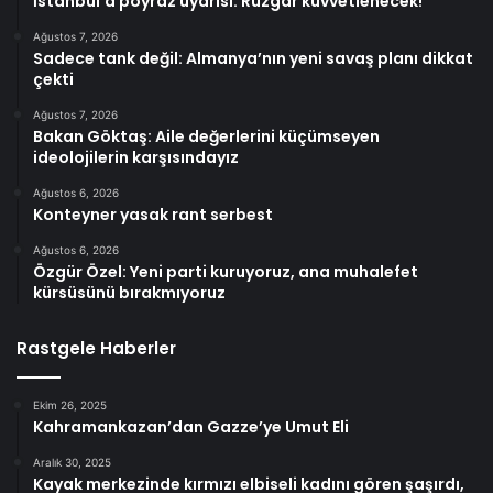
İstanbul’a poyraz uyarısı: Rüzgar kuvvetlenecek!
Ağustos 7, 2026
Sadece tank değil: Almanya’nın yeni savaş planı dikkat
çekti
Ağustos 7, 2026
Bakan Göktaş: Aile değerlerini küçümseyen
ideolojilerin karşısındayız
Ağustos 6, 2026
Konteyner yasak rant serbest
Ağustos 6, 2026
Özgür Özel: Yeni parti kuruyoruz, ana muhalefet
kürsüsünü bırakmıyoruz
Rastgele Haberler
Ekim 26, 2025
Kahramankazan’dan Gazze’ye Umut Eli
Aralık 30, 2025
Kayak merkezinde kırmızı elbiseli kadını gören şaşırdı,