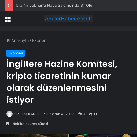
İsrail’in Lübnan’a Hava Saldırısında 31 Ölü
Menü
Anasayfa
/
Ekonomi
Ekonomi
İngiltere Hazine Komitesi,
kripto ticaretinin kumar
olarak düzenlenmesini
istiyor
ÖZLEM KARLI
Haziran 4, 2023
0
11
1 dakika okuma süresi