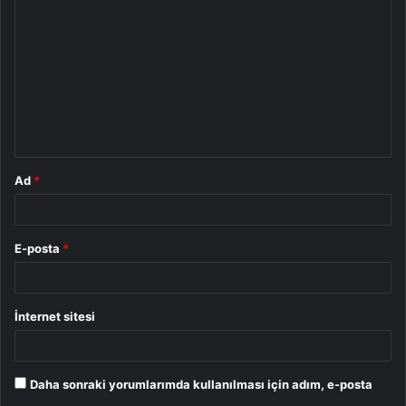
o
r
u
m
*
Ad
*
E-posta
*
İnternet sitesi
Daha sonraki yorumlarımda kullanılması için adım, e-posta