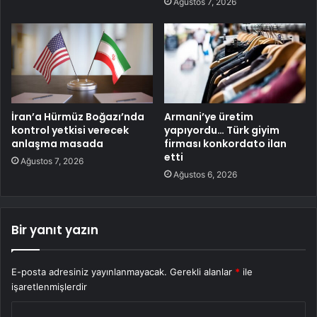
Ağustos 7, 2026
İran’a Hürmüz Boğazı’nda
Armani’ye üretim
kontrol yetkisi verecek
yapıyordu… Türk giyim
anlaşma masada
firması konkordato ilan
etti
Ağustos 7, 2026
Ağustos 6, 2026
Bir yanıt yazın
E-posta adresiniz yayınlanmayacak.
Gerekli alanlar
*
ile
işaretlenmişlerdir
Y