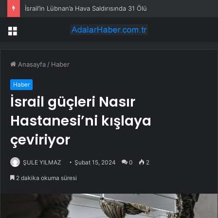
İsrail’in Lübnan’a Hava Saldırısında 31 Ölü
Menü
Anasayfa
/
Haber
Haber
İsrail güçleri Nasır
Hastanesi’ni kışlaya
çeviriyor
ŞULE YILMAZ
Şubat 15, 2024
0
2
2 dakika okuma süresi