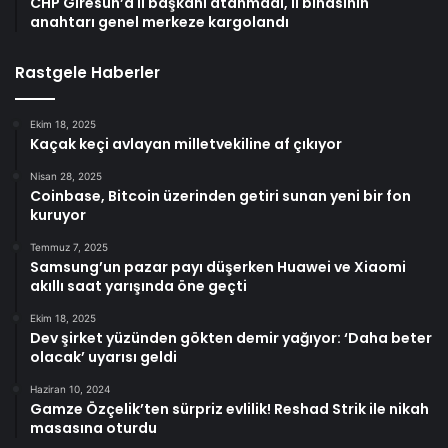
CHP Giresun’a il başkanı atanmadı, il binasının
anahtarı genel merkeze kargolandı
Rastgele Haberler
Ekim 18, 2025
Kaçak keçi avlayan milletvekiline af çıkıyor
Nisan 28, 2025
Coinbase, Bitcoin üzerinden getiri sunan yeni bir fon
kuruyor
Temmuz 7, 2025
Samsung’un pazar payı düşerken Huawei ve Xiaomi
akıllı saat yarışında öne geçti
Ekim 18, 2025
Dev şirket yüzünden gökten demir yağıyor: ‘Daha beter
olacak’ uyarısı geldi
Haziran 10, 2024
Gamze Özçelik’ten sürpriz evlilik! Reshad Strik ile nikah
masasına oturdu