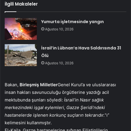
İlgili Makaleler
Yumurta işletmesinde yangın
Ağustos 10, 2026
İsrail’in Lübnan’a Hava Saldırısında 31
Ölü
Ağustos 10, 2026
Bakan,
Birleşmiş Milletler
Genel Kurul’a ve uluslararası
insan hakları savunuculuğu örgütlerine yazdığı acil
mektubunda şunları söyledi:
İsrail’in Nasır sağlık
merkezindeki işgal eylemleri, Gazze Şeridi’ndeki
hastanelerde işlenen korkunç suçların tekrarıdır.
“ı”
kelimesini kullanmıştır.
El-Kaila, Gazze hastanelerine sığınan Filistinlilerin