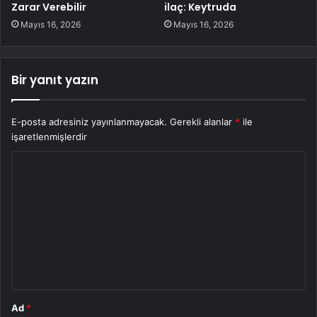
Zarar Verebilir
ilaç: Keytruda
Mayıs 16, 2026
Mayıs 16, 2026
Bir yanıt yazın
E-posta adresiniz yayınlanmayacak.
Gerekli alanlar
*
ile
işaretlenmişlerdir
Y
o
r
u
m
*
Ad
*