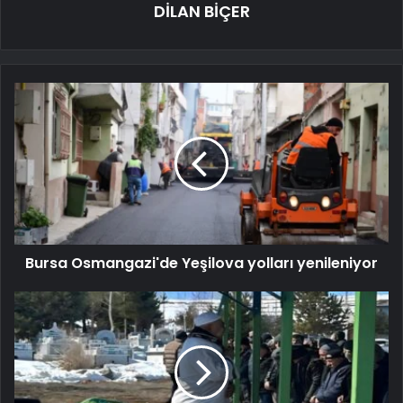
DİLAN BİÇER
Bursa Osmangazi'de Yeşilova yolları yenileniyor