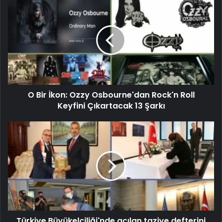
O Bir İkon: Ozzy Osbourne'dan Rock'n Roll
Keyfini Çıkartacak 13 Şarkı
Türkiye Büyükelçiliği'nde açılan taziye defterini