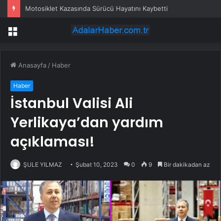
Motosiklet Kazasında Sürücü Hayatını Kaybetti
Menü
Anasayfa
/
Haber
Haber
İstanbul Valisi Ali
Yerlikaya’dan yardım
açıklaması!
ŞULE YILMAZ
Şubat 10, 2023
0
9
Bir dakikadan az