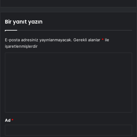
Bir yanıt yazın
E-posta adresiniz yayınlanmayacak.
Gerekli alanlar
*
ile
işaretlenmişlerdir
Y
o
r
u
m
*
Ad
*