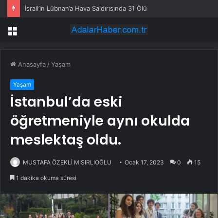
İsrail’in Lübnan’a Hava Saldırısında 31 Ölü
Menü
Anasayfa
/
Yaşam
Yaşam
İstanbul’da eski
öğretmeniyle aynı okulda
meslektaş oldu.
MUSTAFA ÖZEKLİ MISIRLIOĞLU
Ocak 17, 2023
0
15
1 dakika okuma süresi