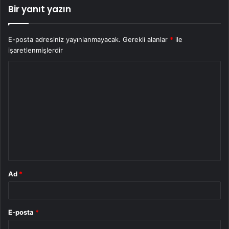
Bir yanıt yazın
E-posta adresiniz yayınlanmayacak.
Gerekli alanlar
*
ile
işaretlenmişlerdir
Y
o
r
u
m
*
Ad
*
E-posta
*