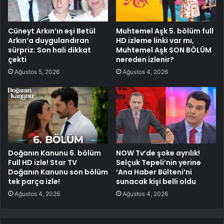
Cüneyt Arkın’ın eşi Betül
Muhtemel Aşk 5. bölüm full
Arkın’a duygulandıran
HD izleme linki var mı,
sürpriz: Son hali dikkat
Muhtemel Aşk SON BÖLÜM
çekti
nereden izlenir?
Ağustos 5, 2026
Ağustos 4, 2026
Doğanın Kanunu 6. bölüm
NOW Tv’de şoke ayrılık!
Full HD izle! Star TV
Selçuk Tepeli’nin yerine
Doğanın Kanunu son bölüm
‘Ana Haber Bülteni’ni
tek parça izle!
sunacak kişi belli oldu
Ağustos 4, 2026
Ağustos 4, 2026