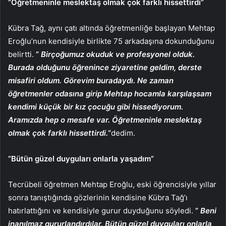
“Öğretmeninle meslektaş olmak çok farklı hissettirdi”
Kübra Tağ, aynı çatı altında öğretmenliğe başlayan Mehtap
Eroğlu’nun kendisiyle birlikte 75 arkadaşına dokunduğunu
belirtti.
”
Birçoğumuz okuduk ve profesyonel olduk.
Burada olduğunu öğrenince ziyaretine geldim, derste
misafiri oldum. Görevim buradaydı. Ne zaman
öğretmenler odasına girip Mehtap hocamla karşılaşsam
kendimi küçük bir kız çocuğu gibi hissediyorum.
Aramızda hep o mesafe var. Öğretmeninle meslektaş
olmak çok farklı hissettirdi.
“
dedim.
“Bütün güzel duyguları onlarla yaşadım”
Tecrübeli öğretmen Mehtap Eroğlu, eski öğrencisiyle yıllar
sonra tanıştığında gözlerinin kendisine Kübra Tağ’ı
hatırlattığını ve kendisiyle gurur duyduğunu söyledi.
”
Beni
inanılmaz gururlandırdılar. Bütün güzel duyguları onlarla