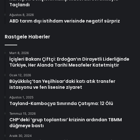
Taçlandı
Ağustos 8, 2026
ABD tarım dışı istihdam verisinde negatif sürpriz
Rastgele Haberler
Mart 8, 2026
İçişleri Bakanı Çiftçi: Erdoğan’ın Dirayetli Liderliğinde
Türkiye, Her Alanda Tarihi Mesafeler Katetmiştir
Ocak 12, 2026
Büyükkılıç’tan Yeşilhisar’daki katı atık transfer
istasyonu ve fen lisesine ziyaret
Ağustos 1, 2025
Tayland-Kamboçya Sınırında Çatışma: 12 Ölü
Temmuz 15, 2026
CHP’deki ‘grup toplantısı’ krizinin ardından TBMM
düğmeye bastı
Aralık 30, 2024