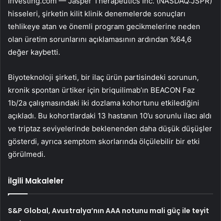
Investing.com — Jasper Therapeutics Inc. (NASDAQ:
JSPR
)
hisseleri, şirketin kilit klinik denemelerde sonuçları
tehlikeye atan ve önemli program gecikmelerine neden
olan üretim sorunlarını açıklamasının ardından %64,6
değer kaybetti.
Biyoteknoloji şirketi, bir ilaç ürün partisindeki sorunun,
kronik spontan ürtiker için briquilimab’ın BEACON Faz
1b/2a çalışmasındaki iki dozlama kohortunu etkilediğini
açıkladı. Bu kohortlardaki 13 hastanın 10’u sorunlu ilacı aldı
ve triptaz seviyelerinde beklenenden daha düşük düşüşler
gösterdi, ayrıca semptom skorlarında ölçülebilir bir etki
görülmedi.
İlgili Makaleler
S&P Global, Avustralya’nın AAA notunu mali güç ile teyit