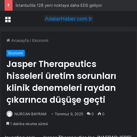
İstanbul’da 128 yeni noktaya daha EDS geliyor
Menü
Anasayfa
/
Ekonomi
Ekonomi
Jasper Therapeutics
hisseleri üretim sorunları
klinik denemeleri raydan
çıkarınca düşüşe geçti
NURCAN BAYRAM
Temmuz 9, 2025
0
0
1 dakika okuma süresi