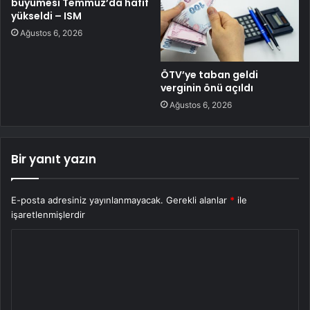
büyümesi Temmuz’da hafif
yükseldi – ISM
Ağustos 6, 2026
ÖTV’ye taban geldi
verginin önü açıldı
Ağustos 6, 2026
Bir yanıt yazın
E-posta adresiniz yayınlanmayacak.
Gerekli alanlar
*
ile
işaretlenmişlerdir
Y
o
r
u