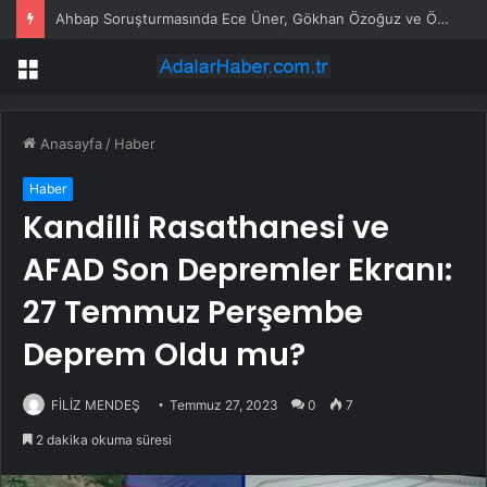
Ahbap Soruşturmasında Ece Üner, Gökhan Özoğuz ve Öykü Serter Tanık Olarak İfade Vermek Üzere Adliyeye Geldi
Menü
Anasayfa
/
Haber
Haber
Kandilli Rasathanesi ve
AFAD Son Depremler Ekranı:
27 Temmuz Perşembe
Deprem Oldu mu?
FİLİZ MENDEŞ
Temmuz 27, 2023
0
7
2 dakika okuma süresi