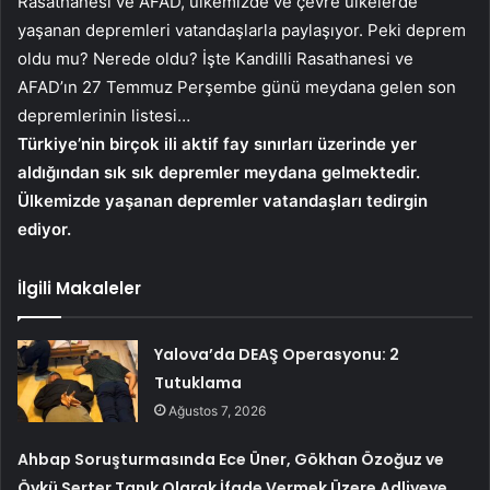
Rasathanesi ve AFAD, ülkemizde ve çevre ülkelerde
yaşanan depremleri vatandaşlarla paylaşıyor. Peki deprem
oldu mu? Nerede oldu? İşte Kandilli Rasathanesi ve
AFAD’ın 27 Temmuz Perşembe günü meydana gelen son
depremlerinin listesi…
Türkiye’nin birçok ili aktif fay sınırları üzerinde yer
aldığından sık sık depremler meydana gelmektedir.
Ülkemizde yaşanan depremler vatandaşları tedirgin
ediyor.
İlgili Makaleler
Yalova’da DEAŞ Operasyonu: 2
Tutuklama
Ağustos 7, 2026
Ahbap Soruşturmasında Ece Üner, Gökhan Özoğuz ve
Öykü Serter Tanık Olarak İfade Vermek Üzere Adliyeye