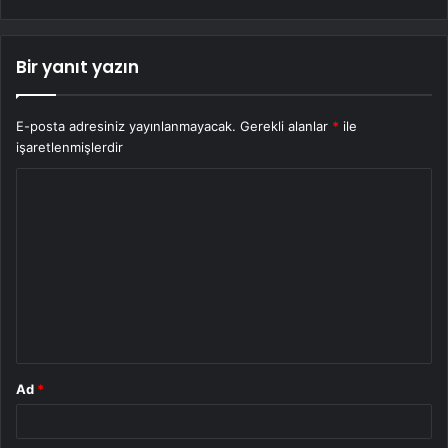
Bir yanıt yazın
E-posta adresiniz yayınlanmayacak.
Gerekli alanlar
*
ile
işaretlenmişlerdir
Y
o
r
u
m
*
Ad
*