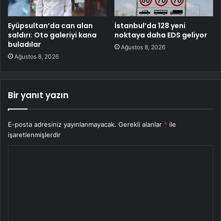
Eyüpsultan’da can alan
İstanbul’da 128 yeni
saldırı: Oto galeriyi kana
noktaya daha EDS geliyor
buladılar
Ağustos 8, 2026
Ağustos 8, 2026
Bir yanıt yazın
E-posta adresiniz yayınlanmayacak.
Gerekli alanlar
*
ile
işaretlenmişlerdir
Y
o
r
u
m