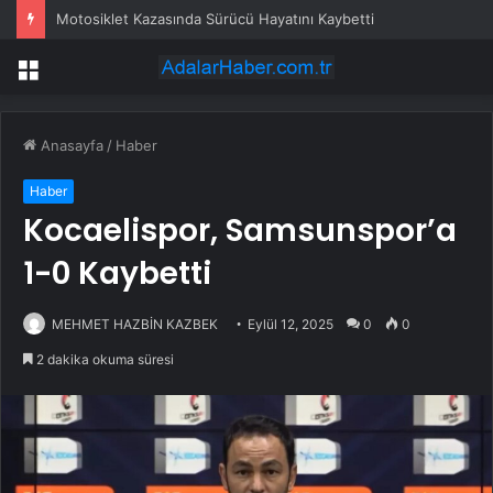
Motosiklet Kazasında Sürücü Hayatını Kaybetti
Menü
Anasayfa
/
Haber
Haber
Kocaelispor, Samsunspor’a
1-0 Kaybetti
MEHMET HAZBİN KAZBEK
Eylül 12, 2025
0
0
2 dakika okuma süresi