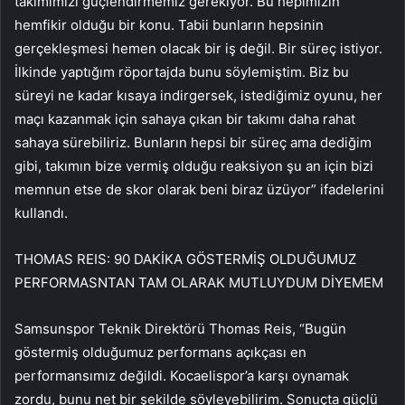
takımımızı güçlendirmemiz gerekiyor. Bu hepimizin
hemfikir olduğu bir konu. Tabii bunların hepsinin
gerçekleşmesi hemen olacak bir iş değil. Bir süreç istiyor.
İlkinde yaptığım röportajda bunu söylemiştim. Biz bu
süreyi ne kadar kısaya indirgersek, istediğimiz oyunu, her
maçı kazanmak için sahaya çıkan bir takımı daha rahat
sahaya sürebiliriz. Bunların hepsi bir süreç ama dediğim
gibi, takımın bize vermiş olduğu reaksiyon şu an için bizi
memnun etse de skor olarak beni biraz üzüyor” ifadelerini
kullandı.
THOMAS REIS: 90 DAKİKA GÖSTERMİŞ OLDUĞUMUZ
PERFORMASNTAN TAM OLARAK MUTLUYDUM DİYEMEM
Samsunspor Teknik Direktörü Thomas Reis, “Bugün
göstermiş olduğumuz performans açıkçası en
performansımız değildi. Kocaelispor’a karşı oynamak
zordu, bunu net bir şekilde söyleyebilirim. Sonuçta güçlü