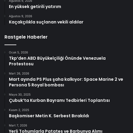
Ağustos 9, 2026
En yüksek getirili yatırım
Ağustos 9, 2026
Kaçakçılıkla suçlanan vekili aldılar
Rastgele Haberler
Ocak 5, 2026
Tkp’den ABD Büyükelçiliği Önünde Venezuela
Protestosu
Mart 26, 2026
Mart ayında PS Plus şaha kalkıyor: Space Marine 2 ve
Persona 5 Royal bombası
Mayıs 30, 2025
Çubuk’ta Kurban Bayramı Tedbirleri Toplantısı
Kasım 2, 2025
Başkomiser Metin K. Serbest Bırakıldı
Mart 7, 2026
Yerli Tohumlarla Patates ve Barbunya Alımı