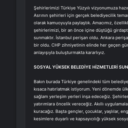
Şehirlerimizi Türkiye Yüzyılı vizyonumuza hazır
Asrının şehirleri için gerçek belediyecilik t
olarak kamuoyuyla paylaştık. Amacımız, özelli
şehirlerimizi, bir an önce içine düştüğü girdapt
sunmaktır. İstanbul perişan oldu. Ankara periş
bir oldu. CHP zihniyetinin elinde her geçen gün
anlayışıyla buluşturmakta kararlıyız.
SOSYAL YÜKSEK BELEDİYE HİZMETLERİ SU
Bakın burada Türkiye genelindeki tüm belediyel
kısaca hatırlatmak istiyorum. Yeni dönemde ülke
sağlam yerleşim yerleri inşa edeceğiz. Şehirler
yatırımlara öncelik vereceğiz. Akıllı uygulamalar
kuracağız. Başta gençler, çocuklar, yaşlılar, e
kesimlere duyarlı ve kapsayıcılığı yüksek sosya