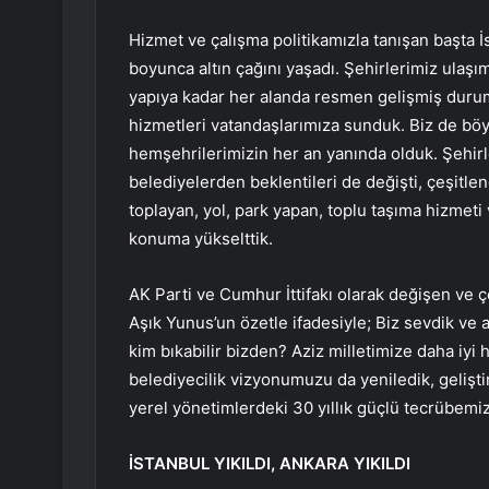
Hizmet ve çalışma politikamızla tanışan başta 
boyunca altın çağını yaşadı. Şehirlerimiz ulaşı
yapıya kadar her alanda resmen gelişmiş dur
hizmetleri vatandaşlarımıza sunduk. Biz de böyle
hemşehrilerimizin her an yanında olduk. Şehirl
belediyelerden beklentileri de değişti, çeşitlen
toplayan, yol, park yapan, toplu taşıma hizmet
konuma yükselttik.
AK Parti ve Cumhur İttifakı olarak değişen ve ç
Aşık Yunus’un özetle ifadesiyle; Biz sevdik ve a
kim bıkabilir bizden? Aziz milletimize daha iyi 
belediyecilik vizyonumuzu da yeniledik, gelişt
yerel yönetimlerdeki 30 yıllık güçlü tecrübemizi,
İSTANBUL YIKILDI, ANKARA YIKILDI