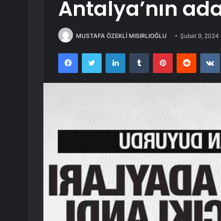
Antalya’nın ada
MUSTAFA ÖZEKLİ MISIRLIOĞLU
Şubat 9, 2024
Facebook
Twitter
LinkedIn
Tumblr
Pinterest
Reddit