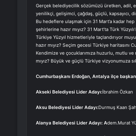
Gerçek belediyecilik sözümüzü üretken, adil, eriş
yenilikçi, gelişimci, çağdaş, güçlü, kapsayıcı, 
Bu hedeflere ulaşmak için 31 Mart’a kadar hep b
şehirlerine hazır mıyız? 31 Mart’ta Türk Yüzyılı’
Türkiye Yüzyıl hizmetleriyle taçlandırıyor mu
hazır mıyız? Seçim gecesi Türkiye haritasını C
Kendimize ve çocuklarımıza huzurlu, mutlu ve re
mıyız? Büyük ve güçlü Türkiye vizyonumuza sıkı 
Cumhurbaşkanı Erdoğan, Antalya ilçe başkan ad
Akseki Belediyesi Lider Adayı:
İbrahim Özkan
Aksu Belediyesi Lider Adayı:
Durmuş Kaan Şah
Alanya Belediyesi Lider Adayı: A
dem.Murat Y