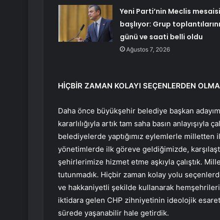
Yeni Parti’nin Meclis mesais
başlıyor: Grup toplantıların
günü ve saati belli oldu
Ağustos 7, 2026
HİÇBİR ZAMAN KOLAYI SEÇENLERDEN OLMA
Daha önce büyükşehir belediye başkan adayımız
kararlılığıyla artık tam saha basın anlayışıyla ç
belediyelerde yaptığımız eylemlerle milletten i
yönetimlerde ilk göreve geldiğimizde, karşılaşt
şehirlerimize hizmet etme aşkıyla çalıştık. Mi
tutunmadık. Hiçbir zaman kolay yolu seçenlerde
ve hakkaniyetli şekilde kullanarak hemşehriler
iktidara gelen CHP zihniyetinin ideolojik esar
sürede yaşanabilir hale getirdik.