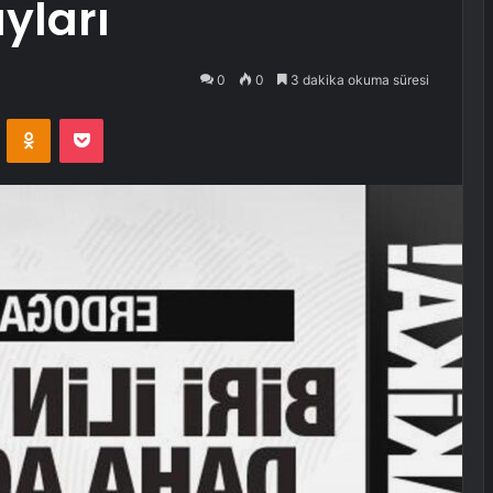
yları
0
0
3 dakika okuma süresi
VKontakte
Odnoklassniki
Pocket