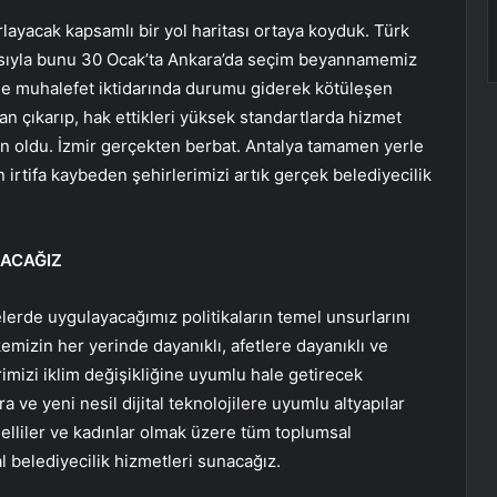
layacak kapsamlı bir yol haritası ortaya koyduk. Türk
emasıyla bunu 30 Ocak’ta Ankara’da seçim beyannamemiz
kle muhalefet iktidarında durumu giderek kötüleşen
an çıkarıp, hak ettikleri yüksek standartlarda hizmet
an oldu. İzmir gerçekten berbat. Antalya tamamen yerle
 irtifa kaybeden şehirlerimizi artık gerçek belediyecilik
NACAĞIZ
erde uygulayacağımız politikaların temel unsurlarını
mizin her yerinde dayanıklı, afetlere dayanıklı ve
imizi iklim değişikliğine uyumlu hale getirecek
a ve yeni nesil dijital teknolojilere uyumlu altyapılar
ngelliler ve kadınlar olmak üzere tüm toplumsal
l belediyecilik hizmetleri sunacağız.