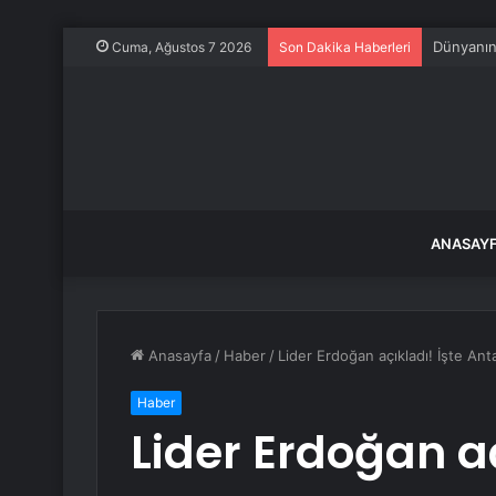
Dünyanın 
Cuma, Ağustos 7 2026
Son Dakika Haberleri
ANASAY
Anasayfa
/
Haber
/
Lider Erdoğan açıkladı! İşte Anta
Haber
Lider Erdoğan aç