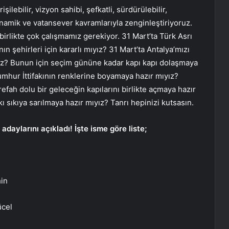
ilebilir, vizyon sahibi, şefkatli, sürdürülebilir,
dinamik ve vatansever kavramlarıyla zenginleştiriyoruz.
irlikte çok çalışmamız gerekiyor. 31 Mart’ta Türk Asrı
nın şehirleri için kararlı mıyız? 31 Mart’ta Antalya’mızı
yuz? Bunun için seçim gününe kadar kapı kapı dolaşmaya
umhur İttifakının renklerine boyamaya hazır mıyız?
fah dolu bir geleceğin kapılarını birlikte açmaya hazır
sıkıya sarılmaya hazır mıyız? Tanrı hepinizi kutsasın.
aylarını açıkladı! İşte isme göre liste;
in
ücel