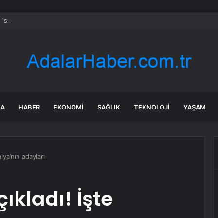
‘sahipsiz’ tek dev kara parçası
FA
HABER
EKONOMI
SAĞLIK
TEKNOLOJI
YAŞAM
lya’nın adayları
ıkladı! İşte