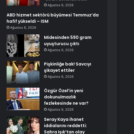
Ağustos 6, 2026
ABD hizmet sektörü büyümesi Temmuz’da
hafif yükseldi – ISM
Ağustos 6, 2026
Midesinden 590 gram
uyuşturucu çıktı
Ağustos 6, 2026
Pişkinliğe bak! Savcıyı
şikayet ettiler
Ağustos 6, 2026
Özgür Özel’in yeni
dokunulmazlık
fezlekesinde ne var?
Ağustos 6, 2026
Seray Kaya ihanet
iddialarını reddetti:
Sahra Işık’tan olay