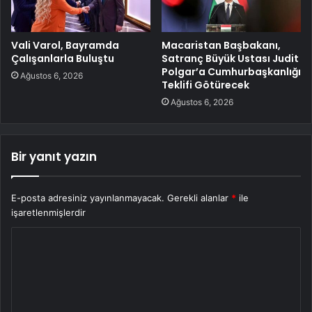
Vali Varol, Bayramda
Macaristan Başbakanı,
Çalışanlarla Buluştu
Satranç Büyük Ustası Judit
Polgar’a Cumhurbaşkanlığı
Ağustos 6, 2026
Teklifi Götürecek
Ağustos 6, 2026
Bir yanıt yazın
E-posta adresiniz yayınlanmayacak.
Gerekli alanlar
*
ile
işaretlenmişlerdir
Y
o
r
u