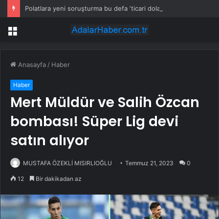
Polatlara yeni soruşturma bu defa ‘ticari dolandırıcılık’
Menü
Anasayfa
/
Haber
Haber
Mert Müldür ve Salih Özcan
bombası! Süper Lig devi
satın alıyor
MUSTAFA ÖZEKLİ MISIRLIOĞLU
Temmuz 21, 2023
0
12
Bir dakikadan az