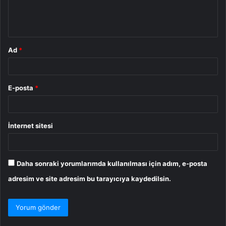
m
*
Ad
*
E-posta
*
İnternet sitesi
Daha sonraki yorumlarımda kullanılması için adım, e-posta
adresim ve site adresim bu tarayıcıya kaydedilsin.