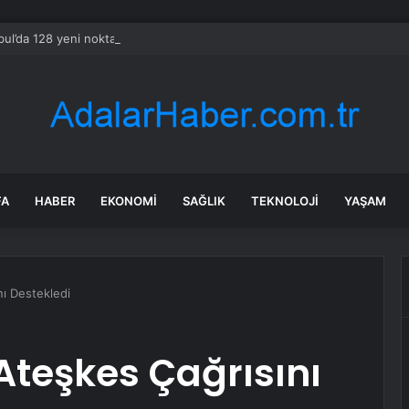
bul’da 128 yeni noktaya daha EDS geliyor
FA
HABER
EKONOMI
SAĞLIK
TEKNOLOJI
YAŞAM
nı Destekledi
Ateşkes Çağrısını