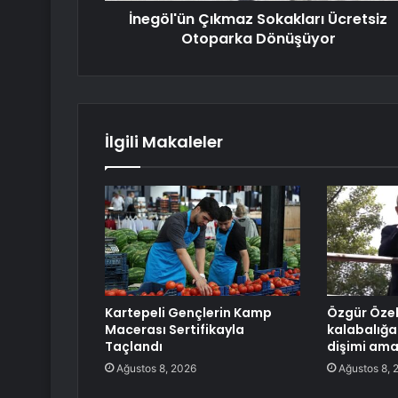
İnegöl'ün Çıkmaz Sokakları Ücretsiz
Otoparka Dönüşüyor
İlgili Makaleler
Kartepeli Gençlerin Kamp
Özgür Öze
Macerası Sertifikayla
kalabalığa 
Taçlandı
dişimi ama
Ağustos 8, 2026
Ağustos 8, 