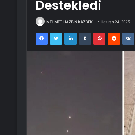
Destekledi
MEHMET HAZBİN KAZBEK
Haziran 24, 2025
Facebook
Twitter
LinkedIn
Tumblr
Pinterest
Reddit