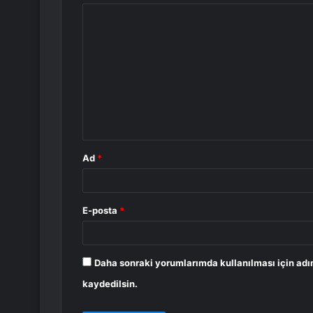
Y
o
r
u
m
*
Ad
*
E-posta
*
Daha sonraki yorumlarımda kullanılması için adı
kaydedilsin.