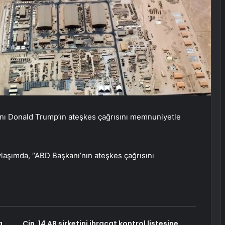
ı Donald Trump’ın ateşkes çağrısını memnuniyetle
laşımda, “ABD Başkanı’nın ateşkes çağrısını
a
Çin, 14 AB şirketini ihracat kontrol listesine