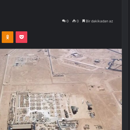
0
0
Bir dakikadan az
VKontakte
Odnoklassniki
Pocket