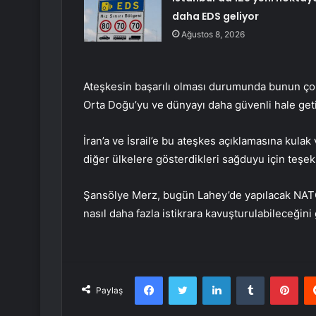
daha EDS geliyor
Ağustos 8, 2026
Ateşkesin başarılı olması durumunda bunun çok
Orta Doğu’yu ve dünyayı daha güvenli hale geti
İran’a ve İsrail’e bu ateşkes açıklamasına kula
diğer ülkelere gösterdikleri sağduyu için teşekk
Şansölye Merz, bugün Lahey’de yapılacak NATO 
nasıl daha fazla istikrara kavuşturulabileceğini
Facebook
Twitter
LinkedIn
Tumblr
Pint
Paylaş