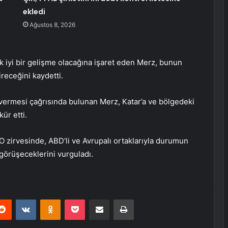
ekledi
Ağustos 8, 2026
 iyi bir gelişme olacağına işaret eden Merz, bunun
receğini kaydetti.
k vermesi çağrısında bulunan Merz, Katar’a ve bölgedeki
ür etti.
zirvesinde, ABD’li ve Avrupalı ortaklarıyla durumun
 görüşeceklerini vurguladı.
erest
Reddit
VKontakte
Odnoklassniki
Pocket
E-Posta ile paylaş
Yazdır