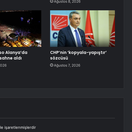
Ağustos 8, 2026
so Alanya’da
CHP’nin ‘kopyala-yapıştır’
 sahne aldı
sözcüsü
2026
Ağustos 7, 2026
le işaretlenmişlerdir