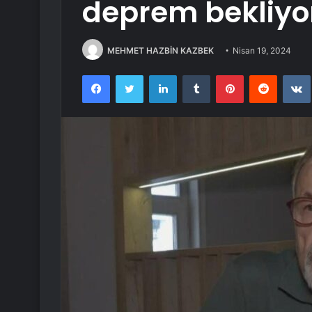
deprem bekliyor
MEHMET HAZBİN KAZBEK
Nisan 19, 2024
Facebook
Twitter
LinkedIn
Tumblr
Pinterest
Reddit