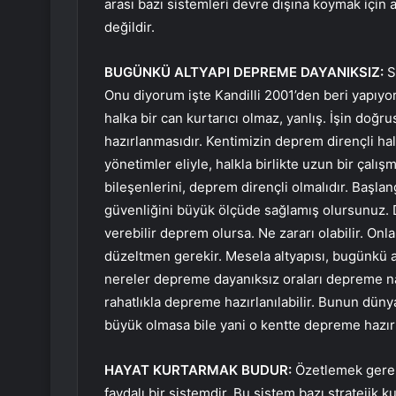
arası bazı sistemleri devre dışına koymak için a
değildir.
BUGÜNKÜ ALTYAPI DEPREME DAYANIKSIZ:
Si
Onu diyorum işte Kandilli 2001’den beri yapıyorl
halka bir can kurtarıcı olmaz, yanlış. İşin do
hazırlanmasıdır. Kentimizin deprem dirençli hale
yönetimler eliyle, halkla birlikte uzun bir çalışm
bileşenlerini, deprem dirençli olmalıdır. Başla
güvenliğini büyük ölçüde sağlamış olursunuz. D
verebilir deprem olursa. Ne zararı olabilir. On
düzeltmen gerekir. Mesela altyapısı, bugünkü a
nereler depreme dayanıksız oraları depreme nası
rahatlıkla depreme hazırlanılabilir. Bunun dün
büyük olmasa bile yani o kentte depreme hazır h
HAYAT KURTARMAK BUDUR:
Özetlemek gereki
faydalı bir sistemdir. Bu sistem bazı stratejik 