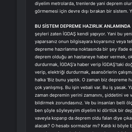
diyelim metrolarda, trenlerde yani deprem olu
görmemesi için devre dışı bırakan bir sistem. Y
BU SİSTEM DEPREME HAZIRLIK ANLAMINDA B
şeyleri zaten İGDAŞ kendi yapıyor. Yani bu yeni 
yaparsanız onun bilgisayara koyarsınız veya t
depreme hazırlanma noktasında bir şey ifade etmi
deprem olduğu an hastaneye haber vermek, oku
durdurmak, İGDAŞ’a haber verip İGDAŞ’taki doğa
verip, elektriği durdurmak, asansörlerin çalış
halka ‘Biz bunu yaptık. O zaman biz depreme haz
çok yanlışmış. Bu işin vebali var. Bu iş yasak. 
zaman depremin yerini zamanını, şiddetini ve 
bildirmek zorundasınız. Ve bu insanları belli 
ben şöyle söyleyeyim diyelim ki dörtlük bir de
vaveyla koparıp da deprem oldu falan diye çıkar
alacak? O hesabı sormazlar mı? Kaldı ki böyle b