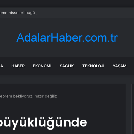
reme hisseleri bugün neden yükseliyor?
FA
HABER
EKONOMI
SAĞLIK
TEKNOLOJI
YAŞAM
prem bekliyoruz, hazır değiliz
5 büyüklüğünde