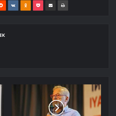
erest
Reddit
VKontakte
Odnoklassniki
Pocket
E-Posta ile paylaş
Yazdır
EK