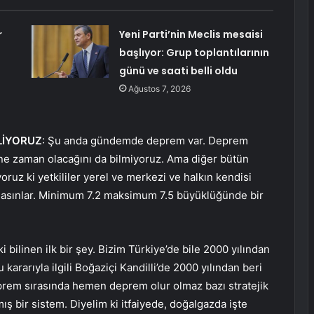
r
Yeni Parti’nin Meclis mesaisi
başlıyor: Grup toplantılarının
günü ve saati belli oldu
Ağustos 7, 2026
LİYORUZ
: Şu anda gündemde deprem var. Deprem
, ne zaman olacağını da bilmiyoruz. Ama diğer bütün
iyoruz ki yetkililer yerel ve merkezi ve halkın kendisi
rlasınlar. Minimum 7.2 maksimum 7.5 büyüklüğünde bir
 bilinen ilk bir şey. Bizim Türkiye’de bile 2000 yılından
kararıyla ilgili Boğaziçi Kandilli’de 2000 yılından beri
deprem sırasında hemen deprem olur olmaz bazı stratejik
lmış bir sistem. Diyelim ki itfaiyede, doğalgazda işte