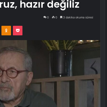
uz, hazır değiliz
0
0
3 dakika okuma süresi
VKontakte
Odnoklassniki
Pocket