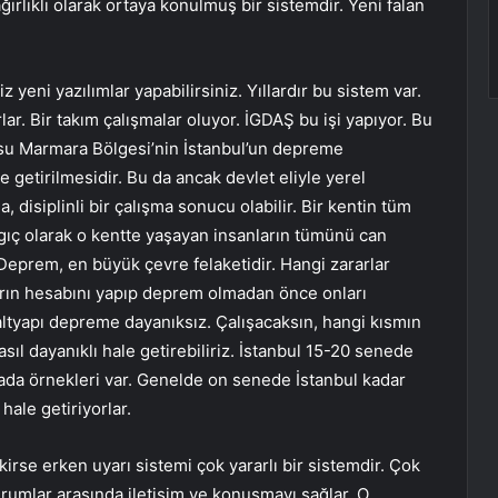
ğırlıklı olarak ortaya konulmuş bir sistemdir. Yeni falan
z yeni yazılımlar yapabilirsiniz. Yıllardır bu sistem var.
ar. Bir takım çalışmalar oluyor. İGDAŞ bu işi yapıyor. Bu
ğrusu Marmara Bölgesi’nin İstanbul’un depreme
 getirilmesidir. Bu da ancak devlet eliyle yerel
a, disiplinli bir çalışma sonucu olabilir. Bir kentin tüm
ngıç olarak o kentte yaşayan insanların tümünü can
eprem, en büyük çevre felaketidir. Hangi zararlar
ların hesabını yapıp deprem olmadan önce onları
ltyapı depreme dayanıksız. Çalışacaksın, hangi kısmın
l dayanıklı hale getirebiliriz. İstanbul 15-20 senede
yada örnekleri var. Genelde on senede İstanbul kadar
ale getiriyorlar.
rse erken uyarı sistemi çok yararlı bir sistemdir. Çok
kurumlar arasında iletişim ve konuşmayı sağlar. O