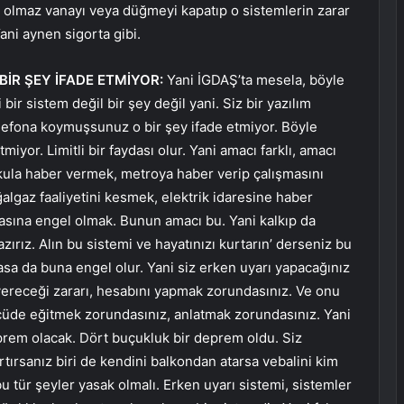
r olmaz vanayı veya düğmeyi kapatıp o sistemlerin zarar
ani aynen sigorta gibi.
İR ŞEY İFADE ETMİYOR:
Yani İGDAŞ’ta mesela, böyle
bir sistem değil bir şey değil yani. Siz bir yazılım
elefona koymuşsunuz o bir şey ifade etmiyor. Böyle
yor. Limitli bir faydası olur. Yani amacı farklı, amacı
la haber vermek, metroya haber verip çalışmasını
lgaz faaliyetini kesmek, elektrik idaresine haber
masına engel olmak. Bunun amacı bu. Yani kalkıp da
ırız. Alın bu sistemi ve hayatınızı kurtarın’ derseniz bu
Yasa da buna engel olur.
Yani siz erken uyarı yapacağınız
vereceği zararı, hesabını yapmak zorundasınız. Ve onu
ölçüde eğitmek zorundasınız, anlatmak zorundasınız. Yani
prem olacak. Dört buçukluk bir deprem oldu. Siz
tırsanız biri de kendini balkondan atarsa vebalini kim
u tür şeyler yasak olmalı. Erken uyarı sistemi, sistemler