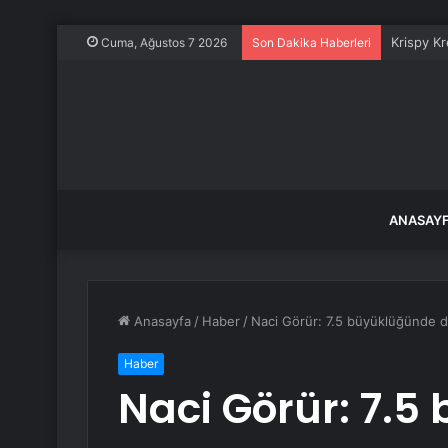
Krispy K
Cuma, Ağustos 7 2026
Son Dakika Haberleri
ANASAY
Anasayfa
/
Haber
/
Naci Görür: 7.5 büyüklüğünde de
Haber
Naci Görür: 7.