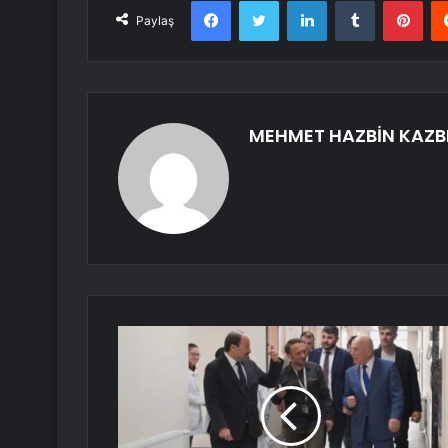
Facebook
Twitter
LinkedIn
Tumblr
Pint
Paylaş
MEHMET HAZBİN KAZB