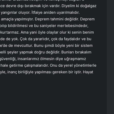
nce devre dışı bırakmak için vardır. Diyelim ki doğalgaz
angınlar oluyor. İtfaiye aniden uyarılmalıdır.
 amaçla yapılmıştır. Deprem tahmini değildir. Deprem
pılıp bildirilmesi ve bu saniyeler mertebesindedır,
 kurtarmaz. Ama yani öyle olaylar olur ki senin benim
ide de yok. Çok da yararlıdır, çok da faydalıdır ve bu
iye’de de mevcuttur. Bunu şimdi böyle yeni bir sistem
belli şeyler yapmak doğru değildir. Bunları bırakalım
n güvenliği, insanlarımız ölmesin diye uğraşmamız
hale getirme çalışmalarıdır. Onu da yerel yönetimlerle
le, inanç birliğiyle yapılması gereken bir iştir. Hayat