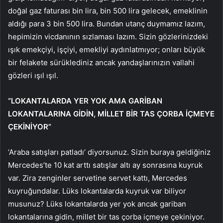
doğal gaz faturası bin lira, bin 500 lira gelecek, emeklinin
aldığı para 3 bin 500 lira. Bundan utanç duymamız lazım,
hepimizin vicdanının sızlaması lazım. Sizin gözlerinizdeki
ışık emekçiyi, işçiyi, emekliyi aydınlatmıyor; onları büyük
bir felakete sürüklediniz ancak yandaşlarınızın vallahi
gözleri ışıl ışıl.
“LOKANTALARDA YER YOK AMA GARİBAN
LOKANTALARINA GİDİN, MİLLET BİR TAS ÇORBA İÇMEYE
ÇEKİNİYOR”
‘Araba satışları patladı’ diyorsunuz. Sizin buraya geldiğiniz
Mercedes’te 10 kat arttı satışlar altı ay sonrasına kuyruk
var. Zira zenginler servetine servet kattı, Mercedes
kuyruğundalar. Lüks lokantalarda kuyruk var biliyor
musunuz? Lüks lokantalarda yer yok ancak gariban
lokantalarına gidin, millet bir tas çorba içmeye çekiniyor.