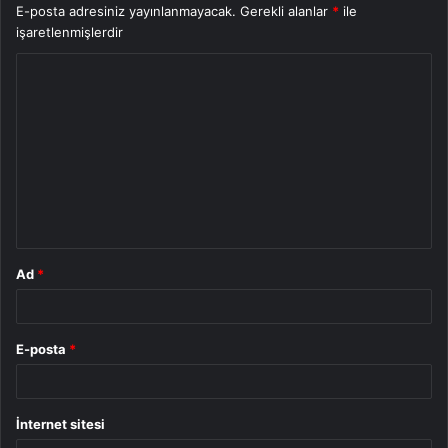
E-posta adresiniz yayınlanmayacak.
Gerekli alanlar
*
ile
işaretlenmişlerdir
Y
o
r
u
m
*
Ad
*
E-posta
*
İnternet sitesi