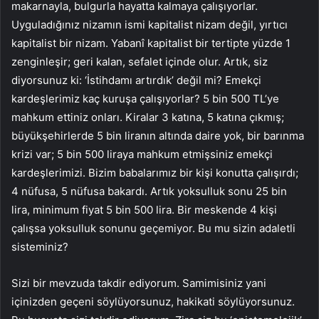
makarnayla, bulgurla hayatta kalmaya çalışıyorlar.
Uyguladığınız nizamın ismi kapitalist nizam değil, yırtıcı
kapitalist bir nizam. Yabanî kapitalist bir tertipte yüzde 1
zenginleşir; geri kalan, sefalet içinde olur. Artık, siz
diyorsunuz ki: ‘İstihdamı artırdık’ değil mi? Emekçi
kardeşlerimiz kaç kuruşa çalışıyorlar? 5 bin 500 TL’ye
mahkum ettiniz onları. Kiralar 3 katına, 5 katına çıkmış;
büyükşehirlerde 5 bin liranın altında daire yok, bir barınma
krizi var; 5 bin 500 liraya mahkum etmişsiniz emekçi
kardeşlerimizi. Bizim babalarımız bir kişi konutta çalışırdı;
4 nüfusa, 5 nüfusa bakardı. Artık yoksulluk sonu 25 bin
lira, minimum fiyat 5 bin 500 lira. Bir meskende 4 kişi
çalışsa yoksulluk sonunu geçemiyor. Bu mu sizin adaletli
sisteminiz?
Sizi bir mevzuda takdir ediyorum. Samimisiniz yani
içinizden geçeni söylüyorsunuz, hakikati söylüyorsunuz.