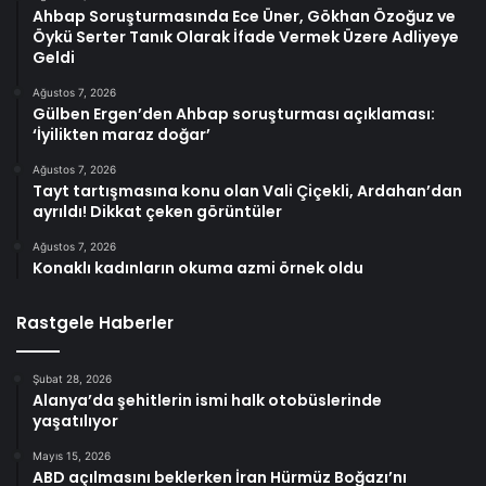
Ahbap Soruşturmasında Ece Üner, Gökhan Özoğuz ve
Öykü Serter Tanık Olarak İfade Vermek Üzere Adliyeye
Geldi
Ağustos 7, 2026
Gülben Ergen’den Ahbap soruşturması açıklaması:
‘İyilikten maraz doğar’
Ağustos 7, 2026
Tayt tartışmasına konu olan Vali Çiçekli, Ardahan’dan
ayrıldı! Dikkat çeken görüntüler
Ağustos 7, 2026
Konaklı kadınların okuma azmi örnek oldu
Rastgele Haberler
Şubat 28, 2026
Alanya’da şehitlerin ismi halk otobüslerinde
yaşatılıyor
Mayıs 15, 2026
ABD açılmasını beklerken İran Hürmüz Boğazı’nı