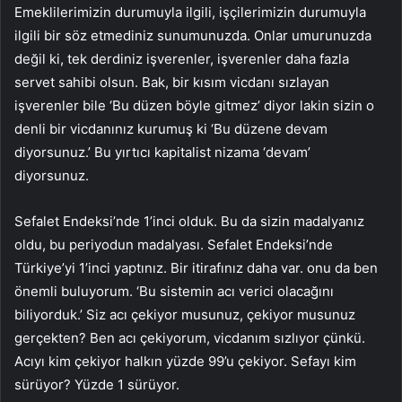
Emeklilerimizin durumuyla ilgili, işçilerimizin durumuyla
ilgili bir söz etmediniz sunumunuzda. Onlar umurunuzda
değil ki, tek derdiniz işverenler, işverenler daha fazla
servet sahibi olsun. Bak, bir kısım vicdanı sızlayan
işverenler bile ‘Bu düzen böyle gitmez’ diyor lakin sizin o
denli bir vicdanınız kurumuş ki ‘Bu düzene devam
diyorsunuz.’ Bu yırtıcı kapitalist nizama ‘devam’
diyorsunuz.
Sefalet Endeksi’nde 1’inci olduk. Bu da sizin madalyanız
oldu, bu periyodun madalyası. Sefalet Endeksi’nde
Türkiye’yi 1’inci yaptınız. Bir itirafınız daha var. onu da ben
önemli buluyorum. ‘Bu sistemin acı verici olacağını
biliyorduk.’ Siz acı çekiyor musunuz, çekiyor musunuz
gerçekten? Ben acı çekiyorum, vicdanım sızlıyor çünkü.
Acıyı kim çekiyor halkın yüzde 99’u çekiyor. Sefayı kim
sürüyor? Yüzde 1 sürüyor.