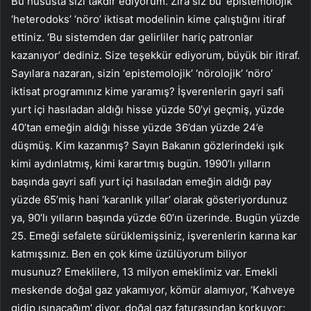
Bu hususta sizi takdir ediyorum. Zira siz bu ‘epistemolojik’
‘heterodoks’ ‘nöro’ iktisat modelinin kime çalıştığını itiraf
ettiniz. ‘Bu sistemden dar gelirliler hariç patronlar
kazanıyor’ dediniz. Size teşekkür ediyorum, büyük bir itiraf.
Sayılara nazaran, sizin ‘epistemolojik’ ‘nörolojik’ ‘nöro’
iktisat programınız kime yaramış? İşverenlerin gayri safi
yurt içi hasıladan aldığı hisse yüzde 50’yi geçmiş, yüzde
40’tan emeğin aldığı hisse yüzde 36’dan yüzde 24’e
düşmüş. Kim kazanmış? Sayın Bakanın gözlerindeki ışık
kimi aydınlatmış, kimi karartmış bugün. 1990’lı yılların
başında gayri safi yurt içi hasıladan emeğin aldığı pay
yüzde 65’miş hani ‘karanlık yıllar’ olarak gösteriyordunuz
ya, 90’lı yılların başında yüzde 60’ın üzerinde. Bugün yüzde
25. Emeği sefalete sürüklemişsiniz, işverenlerin karına kar
katmışsınız. Ben en çok kime üzülüyorum biliyor
musunuz? Emeklilere, 13 milyon emeklimiz var. Emekli
meskende doğal gaz yakamıyor, kömür alamıyor, ‘Kahveye
gidip ısınacağım’ diyor, doğal gaz faturasından korkuyor;