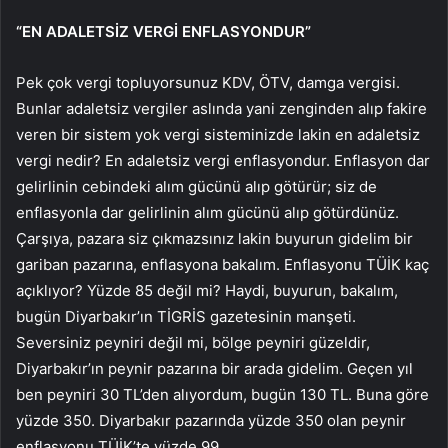
“EN ADALETSİZ VERGİ ENFLASYONDUR”
Pek çok vergi topluyorsunuz KDV, ÖTV, damga vergisi.
Bunlar adaletsiz vergiler aslında yani zenginden alıp fakire
veren bir sistem yok vergi sisteminizde lakin en adaletsiz
vergi nedir? En adaletsiz vergi enflasyondur. Enflasyon dar
gelirlinin cebindeki alım gücünü alıp götürür; siz de
enflasyonla dar gelirlinin alım gücünü alıp götürdünüz.
Çarşıya, pazara siz çıkmazsınız lakin buyurun gidelim bir
gariban pazarına, enflasyona bakalım. Enflasyonu TÜİK kaç
açıklıyor? Yüzde 85 değil mi? Haydi, buyurun, bakalım,
bugün Diyarbakır’ın TİGRİS gazetesinin manşeti.
Seversiniz peyniri değil mi, bölge peyniri güzeldir,
Diyarbakır’ın peynir pazarına bir arada gidelim. Geçen yıl
ben peyniri 30 TL’den alıyordum, bugün 130 TL. Buna göre
yüzde 350. Diyarbakır pazarında yüzde 350 olan peynir
enflasyonu TÜİK’te yüzde 99.