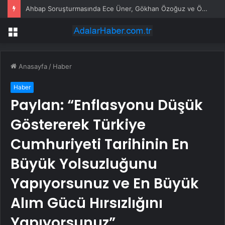
Ahbap Soruşturmasında Ece Üner, Gökhan Özoğuz ve Öykü Serter Tanık Olarak İfade Vermek Üzere Adliyeye Geldi
Menü
Anasayfa
/
Haber
Haber
Paylan: “Enflasyonu Düşük
Göstererek Türkiye
Cumhuriyeti Tarihinin En
Büyük Yolsuzluğunu
Yapıyorsunuz ve En Büyük
Alım Gücü Hırsızlığını
Yapıyorsunuz”