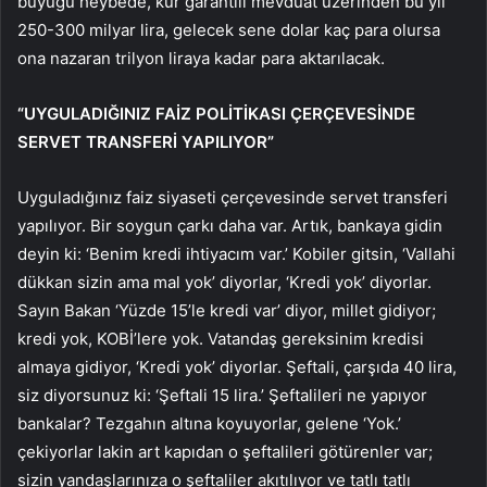
büyüğü heybede, kur garantili mevduat üzerinden bu yıl
250-300 milyar lira, gelecek sene dolar kaç para olursa
ona nazaran trilyon liraya kadar para aktarılacak.
“UYGULADIĞINIZ FAİZ POLİTİKASI ÇERÇEVESİNDE
SERVET TRANSFERİ YAPILIYOR”
Uyguladığınız faiz siyaseti çerçevesinde servet transferi
yapılıyor. Bir soygun çarkı daha var. Artık, bankaya gidin
deyin ki: ‘Benim kredi ihtiyacım var.’ Kobiler gitsin, ‘Vallahi
dükkan sizin ama mal yok’ diyorlar, ‘Kredi yok’ diyorlar.
Sayın Bakan ‘Yüzde 15’le kredi var’ diyor, millet gidiyor;
kredi yok, KOBİ’lere yok. Vatandaş gereksinim kredisi
almaya gidiyor, ‘Kredi yok’ diyorlar. Şeftali, çarşıda 40 lira,
siz diyorsunuz ki: ‘Şeftali 15 lira.’ Şeftalileri ne yapıyor
bankalar? Tezgahın altına koyuyorlar, gelene ‘Yok.’
çekiyorlar lakin art kapıdan o şeftalileri götürenler var;
sizin yandaşlarınıza o şeftaliler akıtılıyor ve tatlı tatlı