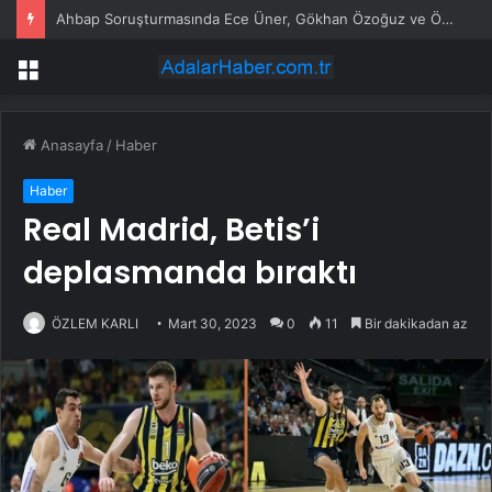
Ahbap Soruşturmasında Ece Üner, Gökhan Özoğuz ve Öykü Serter Tanık Olarak İfade Vermek Üzere Adliyeye Geldi
Menü
Anasayfa
/
Haber
Haber
Real Madrid, Betis’i
deplasmanda bıraktı
ÖZLEM KARLI
Mart 30, 2023
0
11
Bir dakikadan az