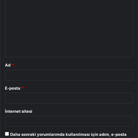
Y
o
r
u
m
*
Ad
*
E-posta
*
İnternet sitesi
Daha sonraki yorumlarımda kullanılması için adım, e-posta