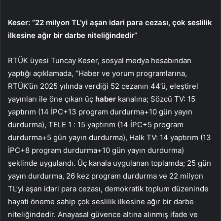
Keser: “22 milyon TL’yi aşan idari para cezası, çok seslilik
ilkesine ağır bir darbe niteliğindedir”
RTÜK üyesi Tuncay Keser, sosyal medya hesabından
yaptığı açıklamada, “Haber ve yorum programlarına,
RTÜK’ün 2025 yılında verdiği 52 cezanın 44’ü, eleştirel
yayınları ile öne çıkan üç
haber
kanalına; Sözcü TV: 15
yaptırım (14 İPC+13 program durdurma+10 gün yayın
durdurma), TELE 1 : 15 yaptırım (14 İPC+5 program
durdurma+5 gün yayın durdurma), Halk TV: 14 yaptırım (13
İPC+8 program durdurma+10 gün yayın durdurma)
şeklinde uygulandı. Üç kanala uygulanan toplamda; 25 gün
yayın durdurma, 26 kez program durdurma ve 22 milyon
TL’yi aşan idari para cezası, demokratik toplum düzeninde
hayati öneme sahip çok seslilik ilkesine ağır bir darbe
niteliğindedir. Anayasal güvence altına alınmış ifade ve