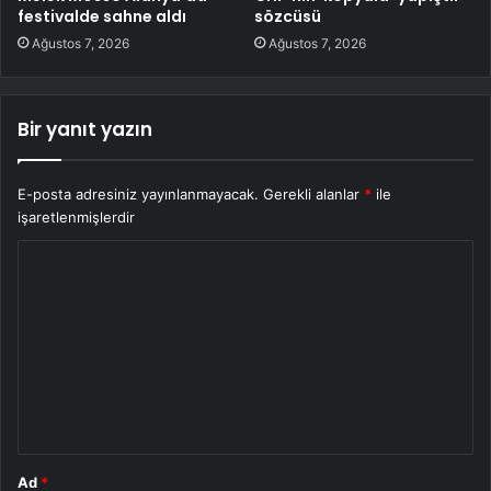
festivalde sahne aldı
sözcüsü
Ağustos 7, 2026
Ağustos 7, 2026
Bir yanıt yazın
E-posta adresiniz yayınlanmayacak.
Gerekli alanlar
*
ile
işaretlenmişlerdir
Y
o
r
u
m
*
Ad
*