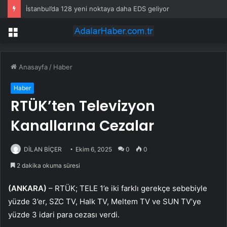
İstanbul’da 128 yeni noktaya daha EDS geliyor
Menü
Anasayfa
/
Haber
Haber
RTÜK’ten Televizyon
Kanallarına Cezalar
DİLAN BİÇER
Ekim 6, 2025
0
0
2 dakika okuma süresi
(ANKARA)
– RTÜK; TELE 1’e iki farklı gerekçe sebebiyle
yüzde 3’er, SZC TV, Halk TV, Meltem TV ve SUN TV’ye
yüzde 3 idari para cezası verdi.