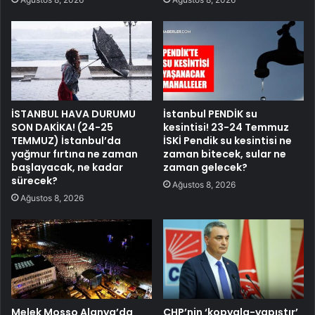
İSTANBUL HAVA DURUMU
İstanbul PENDİK su
SON DAKİKA! (24-25
kesintisi! 23-24 Temmuz
TEMMUZ) İstanbul’da
İSKİ Pendik su kesintisi ne
yağmur fırtına ne zaman
zaman bitecek, sular ne
başlayacak, ne kadar
zaman gelecek?
sürecek?
Ağustos 8, 2026
Ağustos 8, 2026
Melek Mosso Alanya’da
CHP’nin ‘kopyala-yapıştır’