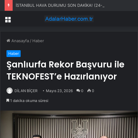
İSTANBUL HAVA DURUMU SON DAKİKA! (24-25 TEMMUZ) İstanbul’da yağmur fırtına ne zaman başlayacak, ne kadar sürecek?
Menü
Anasayfa
/
Haber
Haber
Şanlıurfa Rekor Başvuru ile
TEKNOFEST’e Hazırlanıyor
DİLAN BİÇER
Mayıs 23, 2026
0
0
1 dakika okuma süresi