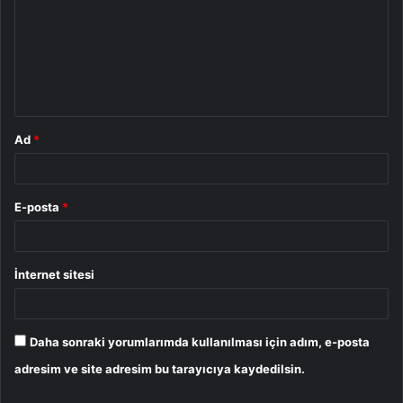
r
u
m
*
Ad
*
E-posta
*
İnternet sitesi
Daha sonraki yorumlarımda kullanılması için adım, e-posta
adresim ve site adresim bu tarayıcıya kaydedilsin.