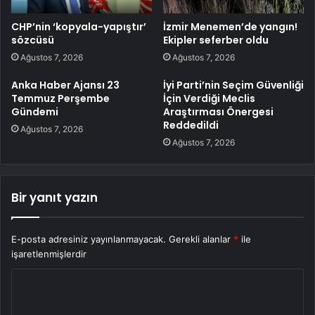
CHP’nin ‘kopyala-yapıştır’
İzmir Menemen’de yangın!
sözcüsü
Ekipler seferber oldu
Ağustos 7, 2026
Ağustos 7, 2026
Anka Haber Ajansı 23
İyi Parti’nin Seçim Güvenliği
Temmuz Perşembe
İçin Verdiği Meclis
Gündemi
Araştırması Önergesi
Reddedildi
Ağustos 7, 2026
Ağustos 7, 2026
Bir yanıt yazın
E-posta adresiniz yayınlanmayacak.
Gerekli alanlar
*
ile
işaretlenmişlerdir
Y
o