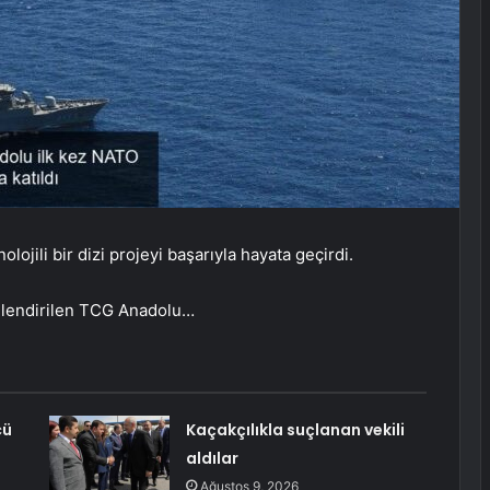
jili bir dizi projeyi başarıyla hayata geçirdi.
telendirilen TCG Anadolu…
cü
Kaçakçılıkla suçlanan vekili
aldılar
Ağustos 9, 2026