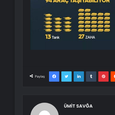
Facebook
Twitter
LinkedIn
Tumblr
Pint
Paylaş
ÜMİT SAVĞA