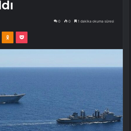
ldı
0
0
1 dakika okuma süresi
VKontakte
Odnoklassniki
Pocket