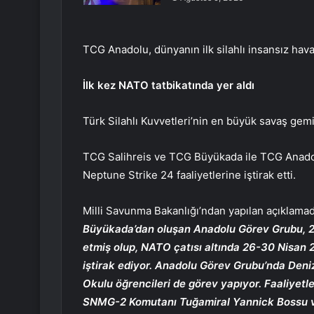
TCG Anadolu, dünyanın ilk silahlı insansız hava a
İlk kez NATO tatbikatında yer aldı
Türk Silahlı Kuvvetleri’nin en büyük savaş gemis
TCG Salihreis ve TCG Büyükada ile TCG Anado
Neptune Strike 24 faaliyetlerine iştirak etti.
Milli Savunma Bakanlığı’ndan yapılan açıklama
Büyükada’dan oluşan Anadolu Görev Grubu, 26 
etmiş olup, NATO çatısı altında 26-30 Nisan 2
iştirak ediyor. Anadolu Görev Grubu’nda Den
Okulu öğrencileri de görev yapıyor. Faaliyet
SNMG-2 Komutanı Tuğamiral Yannick Bossu ve