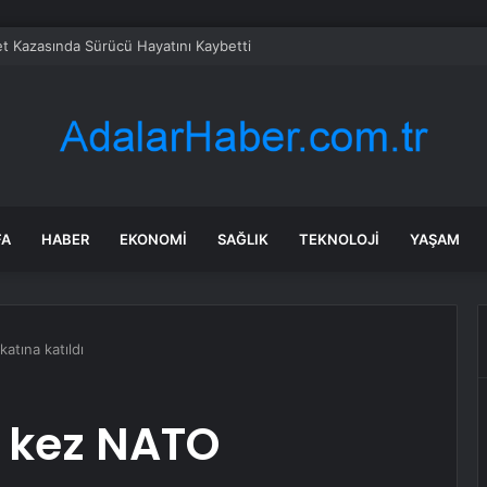
t Kazasında Sürücü Hayatını Kaybetti
FA
HABER
EKONOMI
SAĞLIK
TEKNOLOJI
YAŞAM
atına katıldı
k kez NATO