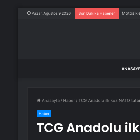
Motosikle
Pazar, Ağustos 9 2026
Son Dakika Haberleri
ANASAY
Anasayfa
/
Haber
/
TCG Anadolu ilk kez NATO tatbik
Haber
TCG Anadolu il