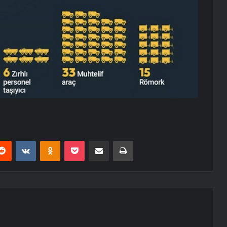
erest
Reddit
VKontakte
Odnoklassniki
Pocket
E-Posta ile paylaş
Yazdır