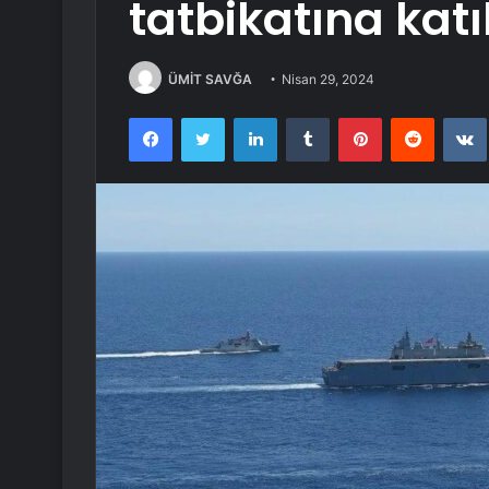
tatbikatına katı
ÜMİT SAVĞA
Nisan 29, 2024
Facebook
Twitter
LinkedIn
Tumblr
Pinterest
Reddit