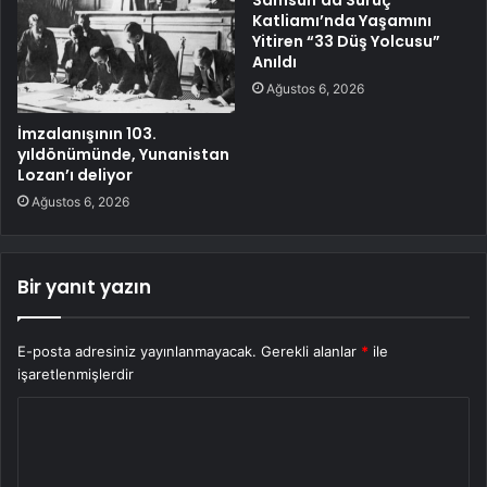
Katliamı’nda Yaşamını
Yitiren “33 Düş Yolcusu”
Anıldı
Ağustos 6, 2026
İmzalanışının 103.
yıldönümünde, Yunanistan
Lozan’ı deliyor
Ağustos 6, 2026
Bir yanıt yazın
E-posta adresiniz yayınlanmayacak.
Gerekli alanlar
*
ile
işaretlenmişlerdir
Y
o
r