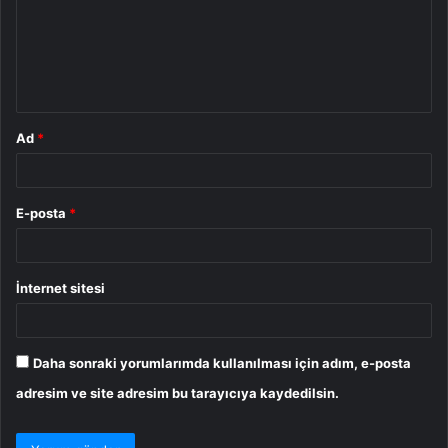
u
m
*
Ad
*
E-posta
*
İnternet sitesi
Daha sonraki yorumlarımda kullanılması için adım, e-posta
adresim ve site adresim bu tarayıcıya kaydedilsin.