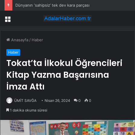
Dünyanın ‘sahipsiz’ tek dev kara parçası
Menü
Anasayfa
/
Haber
Haber
Tokat’ta İlkokul Öğrencileri
Kitap Yazma Başarısına
İmza Attı
ÜMİT SAVĞA
Nisan 26, 2024
0
0
1 dakika okuma süresi