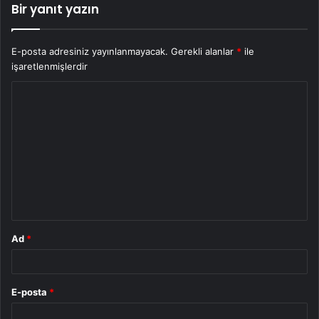
Bir yanıt yazın
E-posta adresiniz yayınlanmayacak.
Gerekli alanlar
*
ile
işaretlenmişlerdir
Y
o
r
u
m
*
Ad
*
E-posta
*