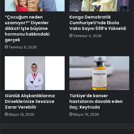
“Çocuğum neden
Kongo Demokratik
uzamıyor?” Diyenler
Cumhuriyeti’nde Ebola
dikkat! İşte büyüme
Vaka Sayısı 598’e Yükseldi
hormonu hakkındaki
Temmuz 4, 2026
gerçek
Temmuz 6, 2026
Günlük Alışkanlıklarınız
Türkiye’de kanser
Dirseklerinize Sessizce
hastalarını davalık eden
Zarar Verebilir
ilaç: Keytruda
Mayıs 16, 2026
Mayıs 16, 2026