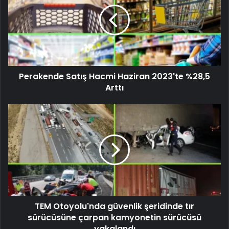
Perakende Satış Hacmi Haziran 2023'te %28,5
Arttı
TEM Otoyolu'nda güvenlik şeridinde tır
sürücüsüne çarpan kamyonetin sürücüsü
yakalandı