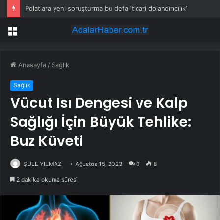
Polatlara yeni soruşturma bu defa ‘ticari dolandırıcılık’
Menü
Anasayfa
/
Sağlık
Sağlık
Vücut Isı Dengesi ve Kalp
Sağlığı İçin Büyük Tehlike:
Buz Küveti
ŞULE YILMAZ
Ağustos 15, 2023
0
8
2 dakika okuma süresi