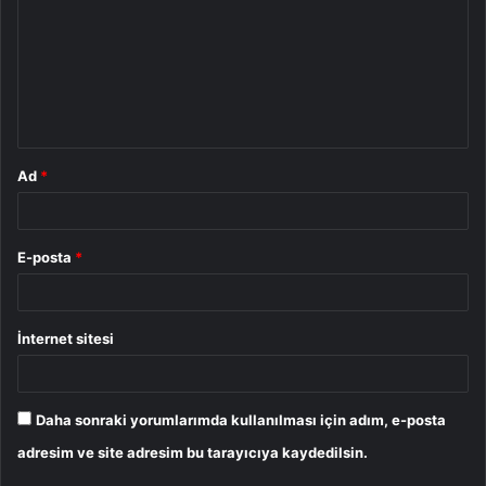
r
u
m
*
Ad
*
E-posta
*
İnternet sitesi
Daha sonraki yorumlarımda kullanılması için adım, e-posta
adresim ve site adresim bu tarayıcıya kaydedilsin.