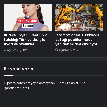
Huawei’in yeni FreeClip 2 S
Otomotiv devi Türkiye’de
kulaklığı Türkiye’de: İşte
sattığı popüler modeli
fiyatı ve özellikleri
yeniden satışa çıkarıyor
Ağustos 5, 2026
Ağustos 5, 2026
Bir yanıt yazın
E-posta adresiniz yayınlanmayacak.
Gerekli alanlar
*
ile
işaretlenmişlerdir
Y
o