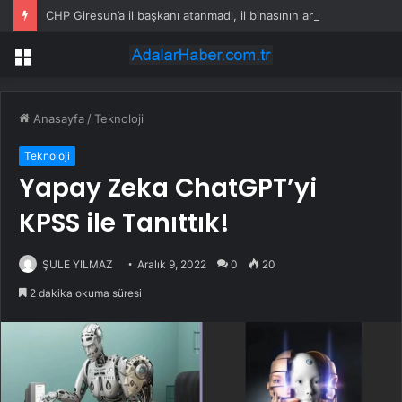
CHP Giresun’a il başkanı atanmadı, il binasının anahtarı genel merkeze kargolandı
Menü
Anasayfa
/
Teknoloji
Teknoloji
Yapay Zeka ChatGPT’yi
KPSS ile Tanıttık!
ŞULE YILMAZ
Aralık 9, 2022
0
20
2 dakika okuma süresi