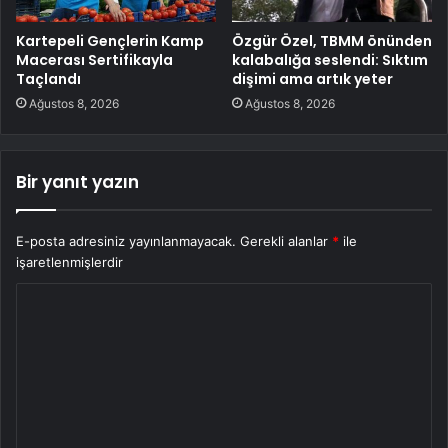
Kartepeli Gençlerin Kamp
Özgür Özel, TBMM önünden
Macerası Sertifikayla
kalabalığa seslendi: Sıktım
Taçlandı
dişimi ama artık yeter
Ağustos 8, 2026
Ağustos 8, 2026
Bir yanıt yazın
E-posta adresiniz yayınlanmayacak.
Gerekli alanlar
*
ile
işaretlenmişlerdir
Y
o
r
u
m
*