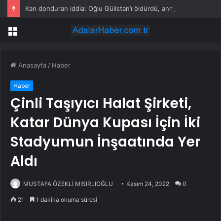
Kan donduran iddia: Oğlu Gülistan’ı öldürdü, anne Handan Sonel cesedi 100 bin TL’ye yok ettirdi
Menü
Anasayfa
/
Haber
Haber
Çinli Taşıyıcı Halat Şirketi,
Katar Dünya Kupası İçin İki
Stadyumun İnşaatında Yer
Aldı
MUSTAFA ÖZEKLİ MISIRLIOĞLU
Kasım 24, 2022
0
21
1 dakika okuma süresi