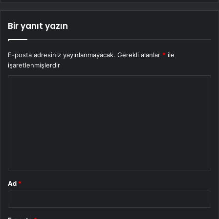
Bir yanıt yazın
E-posta adresiniz yayınlanmayacak.
Gerekli alanlar
*
ile
işaretlenmişlerdir
Y
o
r
u
m
*
Ad
*