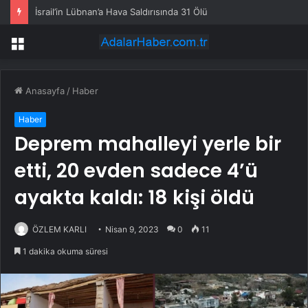
İsrail’in Lübnan’a Hava Saldırısında 31 Ölü
Menü
Anasayfa
/
Haber
Haber
Deprem mahalleyi yerle bir
etti, 20 evden sadece 4’ü
ayakta kaldı: 18 kişi öldü
ÖZLEM KARLI
Nisan 9, 2023
0
11
1 dakika okuma süresi