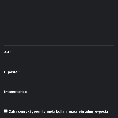
o
r
u
m
*
Ad
*
E-posta
*
İnternet sitesi
Daha sonraki yorumlarımda kullanılması için adım, e-posta