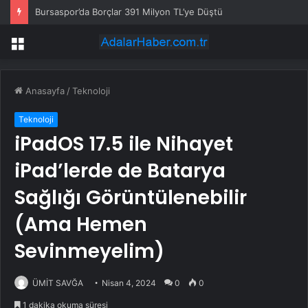
Bursaspor’da Borçlar 391 Milyon TL’ye Düştü
Menü
Anasayfa
/
Teknoloji
Teknoloji
iPadOS 17.5 ile Nihayet
iPad’lerde de Batarya
Sağlığı Görüntülenebilir
(Ama Hemen
Sevinmeyelim)
ÜMİT SAVĞA
Nisan 4, 2024
0
0
1 dakika okuma süresi