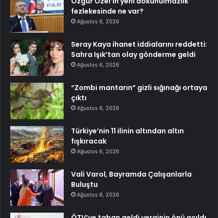
Özgür Özel’in yeni dokunulmazlık
fezlekesinde ne var?
Ağustos 6, 2026
Seray Kaya ihanet iddialarını reddetti:
Sahra Işık’tan olay gönderme geldi
Ağustos 6, 2026
“Zombi mantarın” gizli sığınağı ortaya
çıktı
Ağustos 6, 2026
Türkiye’nin 11 ilinin altından altın
fışkıracak
Ağustos 6, 2026
Vali Varol, Bayramda Çalışanlarla
Buluştu
Ağustos 6, 2026
ÖTV’ye taban geldi verginin önü açıldı