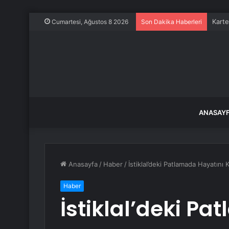
Karte
Cumartesi, Ağustos 8 2026
Son Dakika Haberleri
ANASAY
Anasayfa
/
Haber
/
İstiklal’deki Patlamada Hayatını 
Haber
İstiklal’deki P