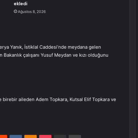
ekledi
Ağustos 8, 2026
erya Yanık, İstiklal Caddesi’nde meydana gelen
in Bakanlık çalışanı Yusuf Meydan ve kızı olduğunu
 birebir aileden Adem Topkara, Kutsal Elif Topkara ve
erest
Reddit
VKontakte
Odnoklassniki
Pocket
E-Posta ile paylaş
Yazdır