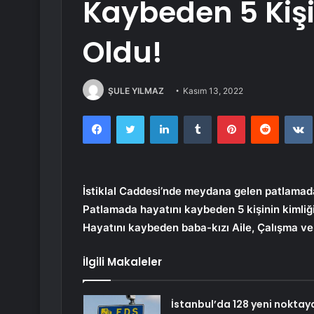
Kaybeden 5 Kişin
Oldu!
ŞULE YILMAZ
Kasım 13, 2022
Facebook
Twitter
LinkedIn
Tumblr
Pinterest
Reddit
İstiklal Caddesi’nde meydana gelen patlamada 
Patlamada hayatını kaybeden 5 kişinin kimli
Hayatını kaybeden baba-kızı Aile, Çalışma ve
İlgili Makaleler
İstanbul’da 128 yeni noktay