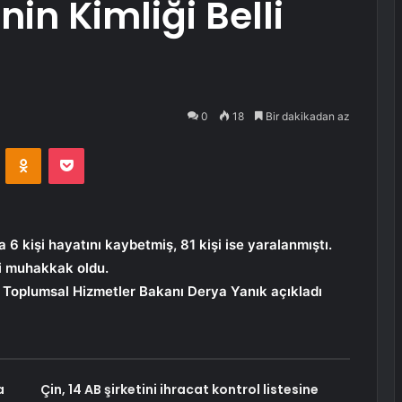
in Kimliği Belli
0
18
Bir dakikadan az
VKontakte
Odnoklassniki
Pocket
6 kişi hayatını kaybetmiş, 81 kişi ise yaralanmıştı.
ği muhakkak oldu.
 Toplumsal Hizmetler Bakanı Derya Yanık açıkladı
a
Çin, 14 AB şirketini ihracat kontrol listesine