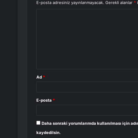
E-posta adresiniz yayınlanmayacak.
Gerekli alanlar
*
i
Y
o
r
u
m
*
Ad
*
E-posta
*
Daha sonraki yorumlarımda kullanılması için adı
kaydedilsin.