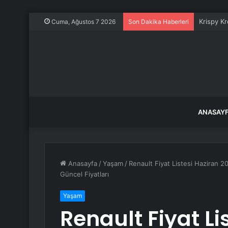
Krispy K
Cuma, Ağustos 7 2026
Son Dakika Haberleri
ANASAY
Anasayfa
/
Yaşam
/
Renault Fiyat Listesi Haziran 2
Güncel Fiyatları
Yaşam
Renault Fiyat Li