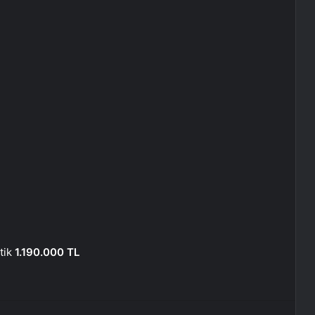
tik
1.190.000 TL
erest
Reddit
VKontakte
Odnoklassniki
Pocket
E-Posta ile paylaş
Yazdır