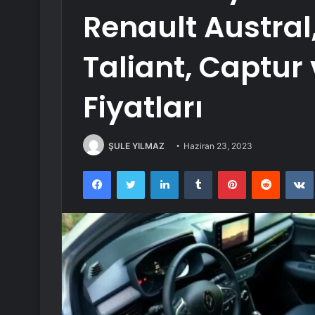
Renault Austral
Taliant, Captur
Fiyatları
ŞULE YILMAZ
Haziran 23, 2023
Facebook
Twitter
LinkedIn
Tumblr
Pinterest
Reddit