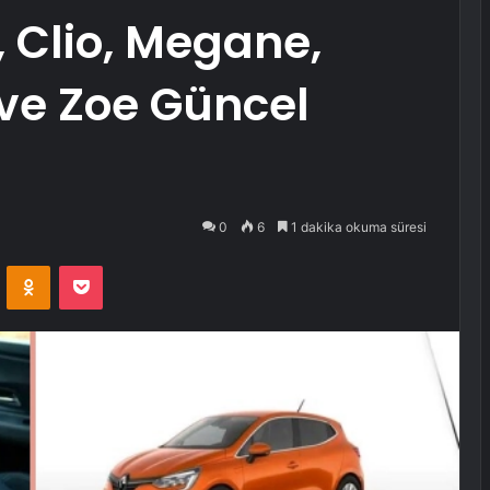
, Clio, Megane,
 ve Zoe Güncel
0
6
1 dakika okuma süresi
VKontakte
Odnoklassniki
Pocket