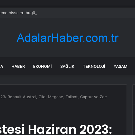
reme hisseleri bugün neden yükseliyor?
FA
HABER
EKONOMI
SAĞLIK
TEKNOLOJI
YAŞAM
023: Renault Austral, Clio, Megane, Taliant, Captur ve Zoe
stesi Haziran 2023: