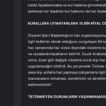
halde faydalanmakta ve kul hakkına girmektedir
beklenen bir ibadette kul hakkının da hac ibade
KURALLARA UYMAYANLARA 10 BİN RİYAL C
Diyanet İşleri Başkanlığının hac organizasyonun
ilgili tedbirler almak olduğunu vurgulayan Bir
hac zamanında hac vizesi dışındaki vizelerle ku
ve cezalandırılacaklarını belirtti. Suudi Arabista
umre, ticari gibi değişik vizelerle kural dışı ha
uygulanacağını bildirdi. Bu çerçevede Türkiye o
yasa dışı yollarla hac yapmaya çalışanlarla ilgi
manzaraların olmaması, kendimizin ve devletimi
edilmemelidir.”
“İSTENMEYEN DURUMLARIN YAŞANMAMASI 