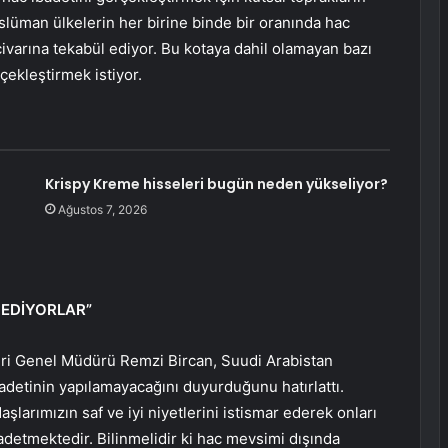
lüman ülkelerin her birine binde bir oranında hac
civarına tekabül ediyor. Bu kotaya dahil olamayan bazı
rçekleştirmek istiyor.
Krispy Kreme hisseleri bugün neden yükseliyor?
Ağustos 7, 2026
 EDİYORLAR”
eri Genel Müdürü Remzi Bircan, Suudi Arabistan
badetinin yapılamayacağını duyurduğunu hatırlattı.
şlarımızın saf ve iyi niyetlerini istismar ederek onları
vadetmektedir. Bilinmelidir ki hac mevsimi dışında