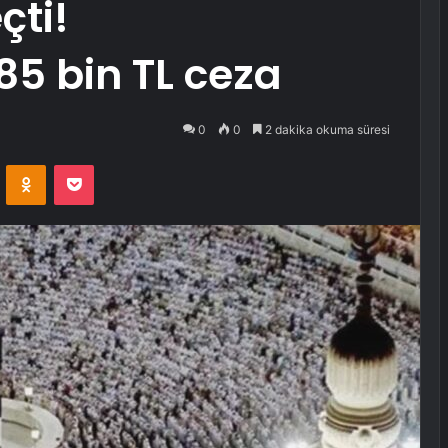
çti!
5 bin TL ceza
0
0
2 dakika okuma süresi
VKontakte
Odnoklassniki
Pocket