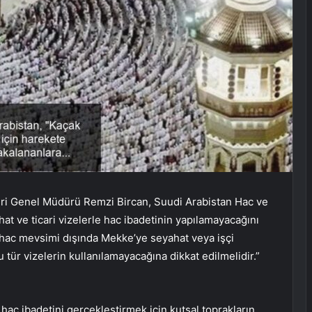
eri Genel Müdürü Remzi Bircan, Suudi Arabistan Hac ve
t ve ticari vizelerle hac ibadetinin yapılamayacağını
i hac mevsimi dışında Mekke’ye seyahat veya işçi
bu tür vizelerin kullanılamayacağına dikkat edilmelidir.”
ac ibadetini gerçekleştirmek için kutsal toprakların