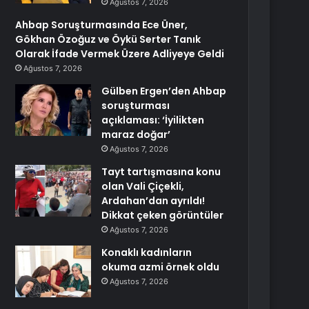
Ağustos 7, 2026
Ahbap Soruşturmasında Ece Üner,
Gökhan Özoğuz ve Öykü Serter Tanık
Olarak İfade Vermek Üzere Adliyeye Geldi
Ağustos 7, 2026
Gülben Ergen’den Ahbap
soruşturması
açıklaması: ‘İyilikten
maraz doğar’
Ağustos 7, 2026
Tayt tartışmasına konu
olan Vali Çiçekli,
Ardahan’dan ayrıldı!
Dikkat çeken görüntüler
Ağustos 7, 2026
Konaklı kadınların
okuma azmi örnek oldu
Ağustos 7, 2026