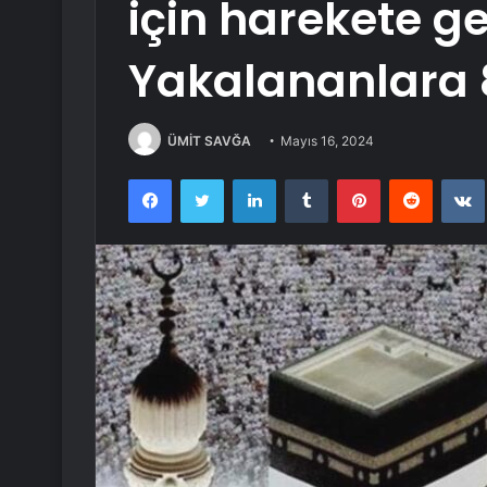
için harekete ge
Yakalananlara 8
ÜMİT SAVĞA
Mayıs 16, 2024
Facebook
Twitter
LinkedIn
Tumblr
Pinterest
Reddit