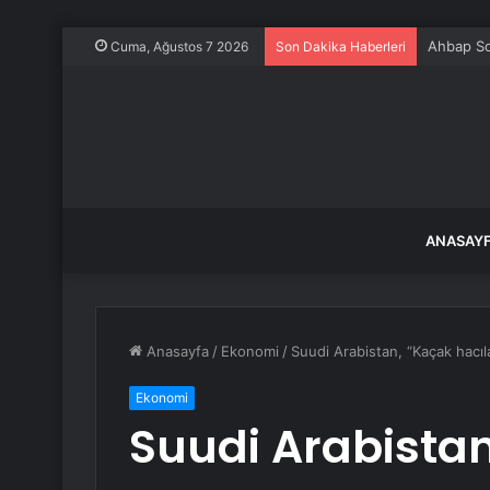
Ahbap So
Cuma, Ağustos 7 2026
Son Dakika Haberleri
ANASAY
Anasayfa
/
Ekonomi
/
Suudi Arabistan, “Kaçak hacıl
Ekonomi
Suudi Arabistan