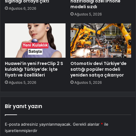
sığınağı ortaya çıktı
hazırladığı özel iPhone
modeli sızdı
Ağustos 6, 2026
Ağustos 5, 2026
Huawei’in yeni FreeClip 2 S
Otomotiv devi Türkiye’de
kulaklığı Türkiye’de: İşte
sattığı popüler modeli
fiyatı ve özellikleri
yeniden satışa çıkarıyor
Ağustos 5, 2026
Ağustos 5, 2026
Bir yanıt yazın
E-posta adresiniz yayınlanmayacak.
Gerekli alanlar
*
ile
işaretlenmişlerdir