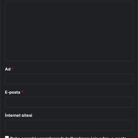
Y
o
r
u
m
*
Ad
*
E-posta
*
İnternet sitesi