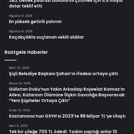
J&J, bebek pudrası davalarını çözmek için 5,5 milyar
dolar teklif etti
Ağustos 9, 2026
En yüksek getirili yatırım
Ağustos 9, 2026
Kaçakçılıkla suçlanan vekili aldılar
Rastgele Haberler
Mart 22, 2025
Şişli Belediye Başkanı Şahan’ın ifadesi ortaya çıktı
Mayıs 14, 2026
Gülistan Doku’nun Yakın Arkadaşı Rojwelat Kızmaz’ın
Ailesi, Kızlarının Ölümüne İlişkin Savcılığa Başvuracak:
“Yeni Şüpheler Ortaya Çıktı”
Aralık 13, 2024
Kastamonu’nun GSYH’si 2023’te 88 Milyar TL’ye Ulaştı
Mart 6, 2025
Tek bir çileğe 700 TL ödedi: Tadım yaptığı anlar 10