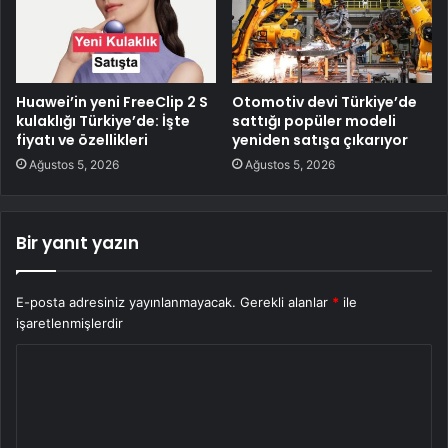
Huawei’in yeni FreeClip 2 S
Otomotiv devi Türkiye’de
kulaklığı Türkiye’de: İşte
sattığı popüler modeli
fiyatı ve özellikleri
yeniden satışa çıkarıyor
Ağustos 5, 2026
Ağustos 5, 2026
Bir yanıt yazın
E-posta adresiniz yayınlanmayacak.
Gerekli alanlar
*
ile
işaretlenmişlerdir
Y
o
r