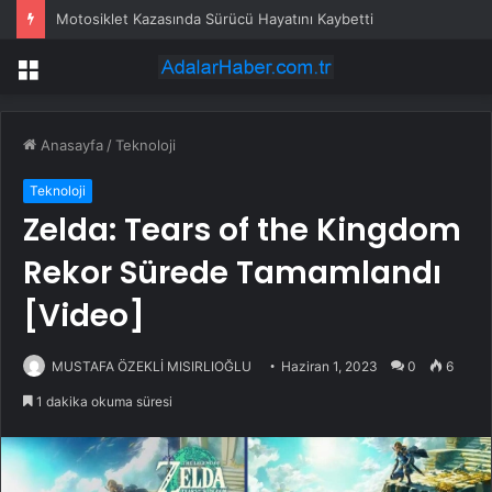
Motosiklet Kazasında Sürücü Hayatını Kaybetti
Menü
Anasayfa
/
Teknoloji
Teknoloji
Zelda: Tears of the Kingdom
Rekor Sürede Tamamlandı
[Video]
MUSTAFA ÖZEKLİ MISIRLIOĞLU
Haziran 1, 2023
0
6
1 dakika okuma süresi